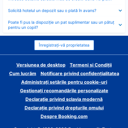
închis
Element
Solicită hotelul un depozit sau o plată în avans?
închis
Element
Poate fi pus la dispoziție un pat suplimentar sau un pătuț
închis
pentru un copil?
Înregistrați-vă proprietatea
Versiunea de desktop
Termeni și Condiții
Cum lucrăm
Notificare privind confidențialitatea
Administrați setările pentru cookie-uri
Gestionați recomandările personalizate
Declarație privind sclavia modernă
Declarație privind drepturile omului
Despre Booking.com