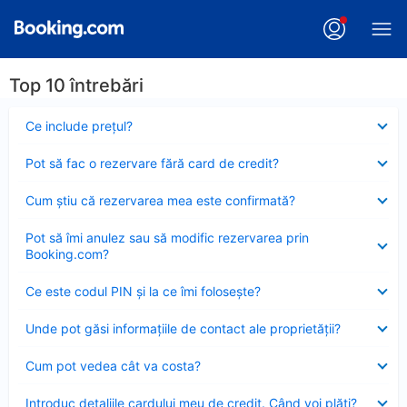
Top 10 întrebări
Element
Ce include preţul?
închis
Element
Pot să fac o rezervare fără card de credit?
închis
Element
Cum ştiu că rezervarea mea este confirmată?
închis
Element
Pot să îmi anulez sau să modific rezervarea prin
închis
Booking.com?
Element
Ce este codul PIN şi la ce îmi foloseşte?
închis
Element
Unde pot găsi informațiile de contact ale proprietății?
închis
Element
Cum pot vedea cât va costa?
închis
Element
Introduc detaliile cardului meu de credit. Când voi plăti?