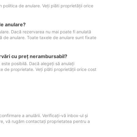
politica de anulare. Veți plăti proprietății orice
de anulare?
nulare. Dacă rezervarea nu mai poate fi anulată
xă de anulare. Toate taxele de anulare sunt fixate
rvări cu preţ nerambursabil?
 este posibilă. Dacă alegeți să anulați
 de proprietate. Veți plăti proprietății orice cost
onfirmare a anulării. Verificați-vă inbox-ul și
ore, vă rugăm contactați proprietatea pentru a