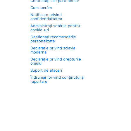
Contestații ale partenerilor
Cum lucrăm
Notificare privind
confidențialitatea
Administrați setările pentru
cookie-uri
Gestionați recomandările
personalizate
Declarație privind sclavia
modernă
Declarație privind drepturile
omului
Suport de afaceri
Îndrumări privind conținutul și
raportare