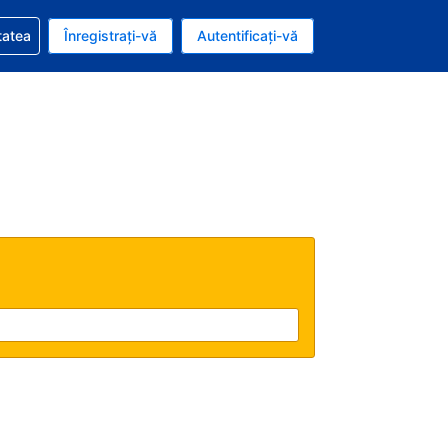
vire la rezervarea dvs.
tatea
Înregistrați-vă
Autentificați-vă
ar american
e Română