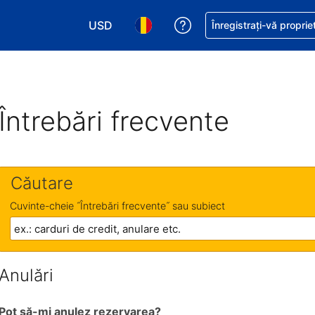
USD
Primiți asistență cu pri
Înregistrați-vă proprie
Alegeţi moneda. Moneda actuală este Dol
Alegeți limba. Limba actuală est
Întrebări frecvente
Căutare
Cuvinte-cheie ˝Întrebări frecvente˝ sau subiect
Anulări
Pot să-mi anulez rezervarea?