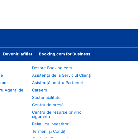
Deveniţi afiliat
Booking.com for Business
Despre Booking.com
ne
Asistență de la Serviciul Clienți
urant
Asistență pentru Parteneri
ru Agenți de
Careers
Sustenabilitate
Centru de presă
Centru de resurse privind
siguranța
Relații cu investitorii
Termeni și Condiții