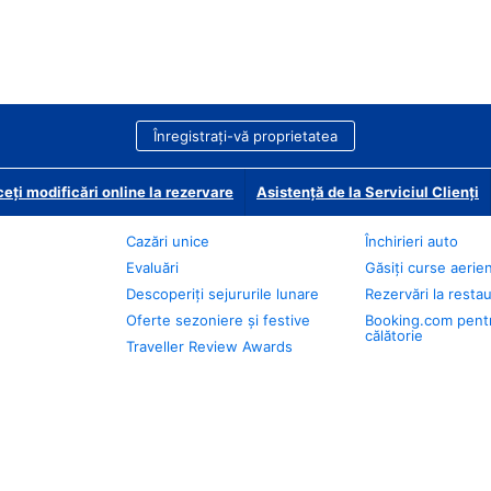
Înregistrați-vă proprietatea
eți modificări online la rezervare
Asistență de la Serviciul Clienți
Cazări unice
Închirieri auto
Evaluări
Găsiți curse aerie
Descoperiți sejururile lunare
Rezervări la resta
Oferte sezoniere și festive
Booking.com pent
călătorie
Traveller Review Awards