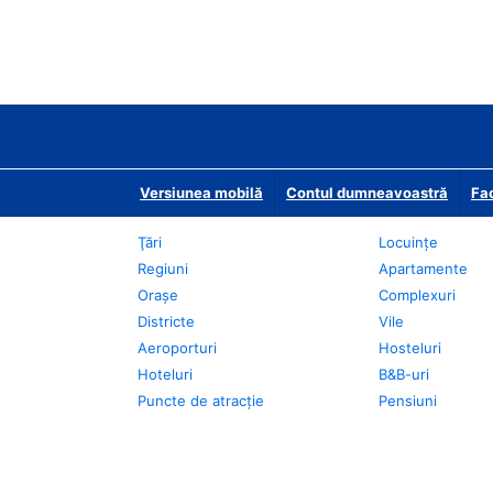
Versiunea mobilă
Contul dumneavoastră
Fac
Ţări
Locuințe
Regiuni
Apartamente
Oraşe
Complexuri
Districte
Vile
Aeroporturi
Hosteluri
Hoteluri
B&B-uri
Puncte de atracţie
Pensiuni