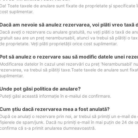
Da! Toate taxele de anulare sunt fixate de proprietate și specificate în 
cost suplimentar.
Dacă am nevoie să anulez rezervarea, voi plăti vreo taxă 
Dacă aveți o rezervare cu anulare gratuită, nu veți plăti o taxă de a
gratuit sau are un preț nerambursabil, atunci va trebui să plătiți o ta
de proprietate. Veți plăti proprietății orice cost suplimentar.
Pot să anulez o rezervare sau să modific datele unei reze
Modificarea datelor în cazul unei rezervări cu preț ‘Nerambursabil’ nu
rezervarea, va trebui să plătiți taxe.Toate taxele de anulare sunt fixate
suplimentar.
Unde pot găsi politica de anulare?
Puteți găsi această informație în e-mailul de confirmare.
Cum ştiu dacă rezervarea mea a fost anulată?
După ce anulați o rezervare prin noi, ar trebui să primiți un e-mail de c
fișierele de spam/junk. Dacă nu primiți e-mail în mai puțin de 24 de 
confirma că s-a primit anularea dumneavoastră.