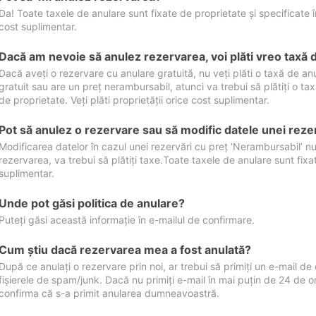
Da! Toate taxele de anulare sunt fixate de proprietate și specificate în 
cost suplimentar.
Dacă am nevoie să anulez rezervarea, voi plăti vreo taxă 
Dacă aveți o rezervare cu anulare gratuită, nu veți plăti o taxă de a
gratuit sau are un preț nerambursabil, atunci va trebui să plătiți o ta
de proprietate. Veți plăti proprietății orice cost suplimentar.
Pot să anulez o rezervare sau să modific datele unei reze
Modificarea datelor în cazul unei rezervări cu preț ‘Nerambursabil’ nu
rezervarea, va trebui să plătiți taxe.Toate taxele de anulare sunt fixate
suplimentar.
Unde pot găsi politica de anulare?
Puteți găsi această informație în e-mailul de confirmare.
Cum ştiu dacă rezervarea mea a fost anulată?
După ce anulați o rezervare prin noi, ar trebui să primiți un e-mail de c
fișierele de spam/junk. Dacă nu primiți e-mail în mai puțin de 24 de 
confirma că s-a primit anularea dumneavoastră.