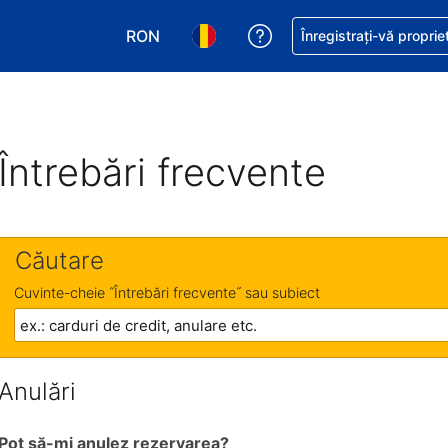
RON
Primiți asistență cu pri
Înregistrați-vă proprie
Alegeţi moneda. Moneda actuală este Le
Alegeți limba. Limba actuală est
Întrebări frecvente
Căutare
Cuvinte-cheie ˝Întrebări frecvente˝ sau subiect
Anulări
Pot să-mi anulez rezervarea?