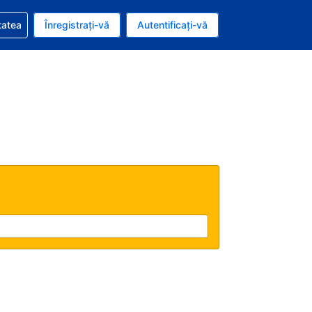
vire la rezervarea dvs.
tatea
Înregistrați-vă
Autentificați-vă
u nou românesc
e Română