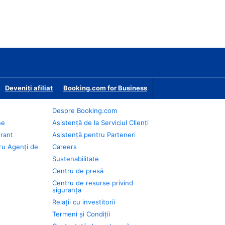
Deveniţi afiliat
Booking.com for Business
Despre Booking.com
ne
Asistență de la Serviciul Clienți
urant
Asistență pentru Parteneri
ru Agenți de
Careers
Sustenabilitate
Centru de presă
Centru de resurse privind
siguranța
Relații cu investitorii
Termeni și Condiții