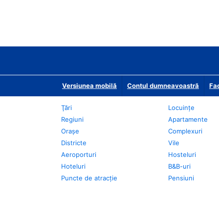
Versiunea mobilă
Contul dumneavoastră
Fac
Ţări
Locuințe
Regiuni
Apartamente
Oraşe
Complexuri
Districte
Vile
Aeroporturi
Hosteluri
Hoteluri
B&B-uri
Puncte de atracţie
Pensiuni