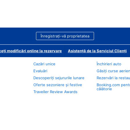
Înregistrați-vă proprietatea
eți modificări online la rezervare
Asistență de la Serviciul Clienți
Cazări unice
Închirieri auto
Evaluări
Găsiți curse aerie
Descoperiți sejururile lunare
Rezervări la resta
Oferte sezoniere și festive
Booking.com pent
călătorie
Traveller Review Awards