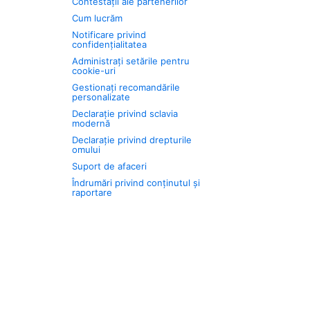
Contestații ale partenerilor
Cum lucrăm
Notificare privind
confidențialitatea
Administrați setările pentru
cookie-uri
Gestionați recomandările
personalizate
Declarație privind sclavia
modernă
Declarație privind drepturile
omului
Suport de afaceri
Îndrumări privind conținutul și
raportare