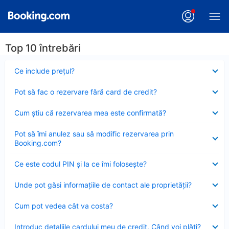
Top 10 întrebări
Element
Ce include preţul?
închis
Element
Pot să fac o rezervare fără card de credit?
închis
Element
Cum ştiu că rezervarea mea este confirmată?
închis
Element
Pot să îmi anulez sau să modific rezervarea prin
închis
Booking.com?
Element
Ce este codul PIN şi la ce îmi foloseşte?
închis
Element
Unde pot găsi informațiile de contact ale proprietății?
închis
Element
Cum pot vedea cât va costa?
închis
Element
Introduc detaliile cardului meu de credit. Când voi plăti?