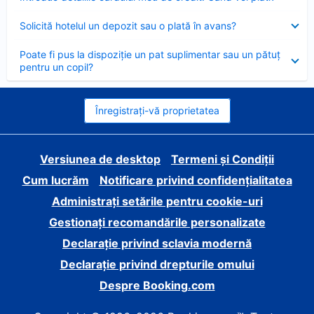
închis
Element
Solicită hotelul un depozit sau o plată în avans?
închis
Element
Poate fi pus la dispoziție un pat suplimentar sau un pătuț
închis
pentru un copil?
Înregistrați-vă proprietatea
Versiunea de desktop
Termeni și Condiții
Cum lucrăm
Notificare privind confidențialitatea
Administrați setările pentru cookie-uri
Gestionați recomandările personalizate
Declarație privind sclavia modernă
Declarație privind drepturile omului
Despre Booking.com