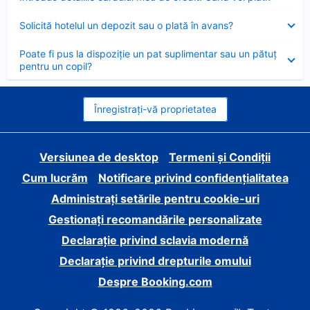
închis
Element
Solicită hotelul un depozit sau o plată în avans?
închis
Element
Poate fi pus la dispoziție un pat suplimentar sau un pătuț
închis
pentru un copil?
Înregistrați-vă proprietatea
Versiunea de desktop
Termeni și Condiții
Cum lucrăm
Notificare privind confidențialitatea
Administrați setările pentru cookie-uri
Gestionați recomandările personalizate
Declarație privind sclavia modernă
Declarație privind drepturile omului
Despre Booking.com