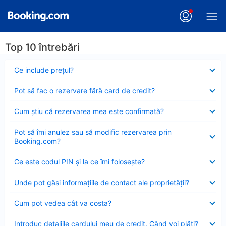
Top 10 întrebări
Element
Ce include preţul?
închis
Element
Pot să fac o rezervare fără card de credit?
închis
Element
Cum ştiu că rezervarea mea este confirmată?
închis
Element
Pot să îmi anulez sau să modific rezervarea prin
închis
Booking.com?
Element
Ce este codul PIN şi la ce îmi foloseşte?
închis
Element
Unde pot găsi informațiile de contact ale proprietății?
închis
Element
Cum pot vedea cât va costa?
închis
Element
Introduc detaliile cardului meu de credit. Când voi plăti?