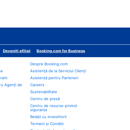
Deveniţi afiliat
Booking.com for Business
Despre Booking.com
ne
Asistență de la Serviciul Clienți
urant
Asistență pentru Parteneri
ru Agenți de
Careers
Sustenabilitate
Centru de presă
Centru de resurse privind
siguranța
Relații cu investitorii
Termeni și Condiții