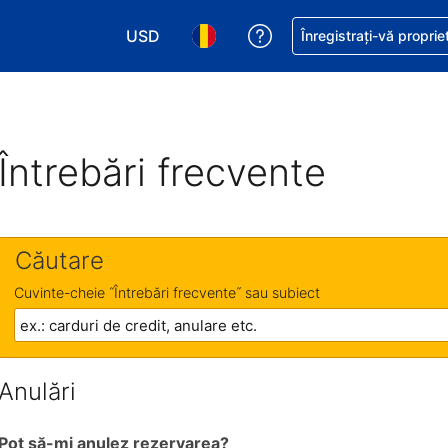
USD
Primiți asistență cu pri
Înregistrați-vă proprie
Alegeţi moneda. Moneda actuală este Dol
Alegeți limba. Limba actuală est
Întrebări frecvente
Căutare
Cuvinte-cheie ˝Întrebări frecvente˝ sau subiect
Anulări
Pot să-mi anulez rezervarea?