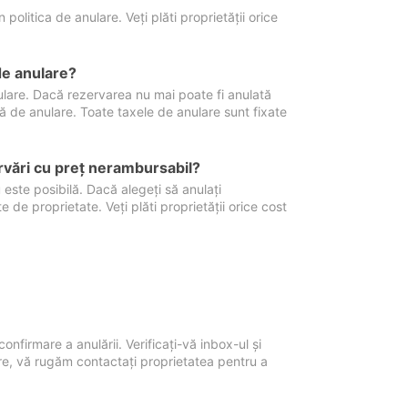
politica de anulare. Veți plăti proprietății orice
de anulare?
nulare. Dacă rezervarea nu mai poate fi anulată
xă de anulare. Toate taxele de anulare sunt fixate
rvări cu preţ nerambursabil?
 este posibilă. Dacă alegeți să anulați
 de proprietate. Veți plăti proprietății orice cost
onfirmare a anulării. Verificați-vă inbox-ul și
ore, vă rugăm contactați proprietatea pentru a