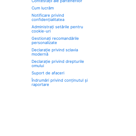
Contestații ale partenerilor
Cum lucrăm
Notificare privind
confidențialitatea
Administrați setările pentru
cookie-uri
Gestionați recomandările
personalizate
Declarație privind sclavia
modernă
Declarație privind drepturile
omului
Suport de afaceri
Îndrumări privind conținutul și
raportare