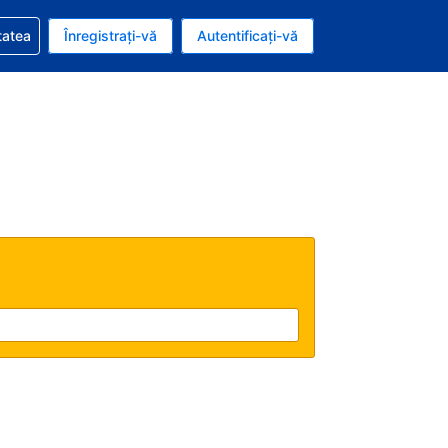
vire la rezervarea dvs.
tatea
Înregistrați-vă
Autentificați-vă
ar american
e Română