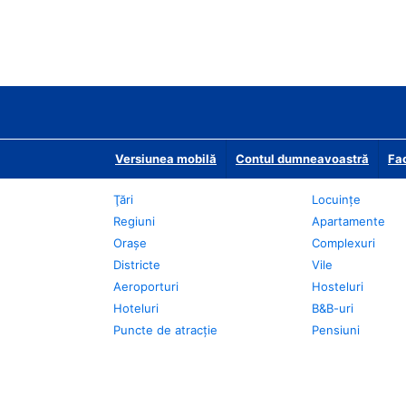
Versiunea mobilă
Contul dumneavoastră
Fac
Ţări
Locuințe
Regiuni
Apartamente
Oraşe
Complexuri
Districte
Vile
Aeroporturi
Hosteluri
Hoteluri
B&B-uri
Puncte de atracţie
Pensiuni