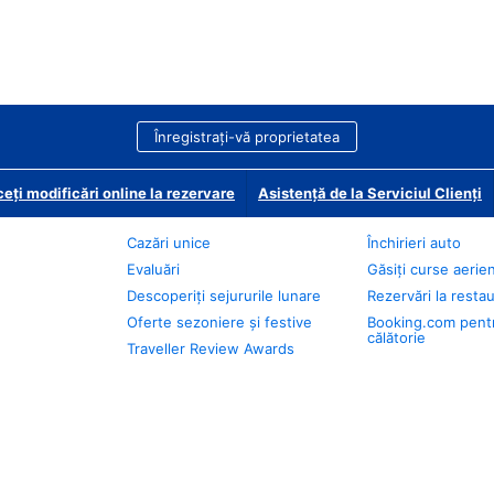
Înregistrați-vă proprietatea
eți modificări online la rezervare
Asistență de la Serviciul Clienți
Cazări unice
Închirieri auto
Evaluări
Găsiți curse aerie
Descoperiți sejururile lunare
Rezervări la resta
Oferte sezoniere și festive
Booking.com pent
călătorie
Traveller Review Awards