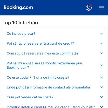
Top 10 întrebări
Element
Ce include preţul?
închis
Element
Pot să fac o rezervare fără card de credit?
închis
Element
Cum ştiu că rezervarea mea este confirmată?
închis
Element
Pot să îmi anulez sau să modific rezervarea prin
închis
Booking.com?
Element
Ce este codul PIN şi la ce îmi foloseşte?
închis
Element
Unde pot găsi informațiile de contact ale proprietății?
închis
Element
Cum pot vedea cât va costa?
închis
Element
Introduc detaliile cardului meu de credit. Când voi plăti?