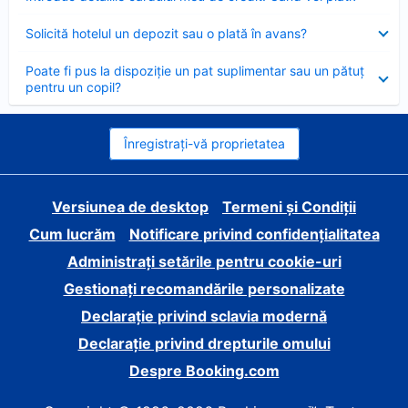
închis
Element
Solicită hotelul un depozit sau o plată în avans?
închis
Element
Poate fi pus la dispoziție un pat suplimentar sau un pătuț
închis
pentru un copil?
Înregistrați-vă proprietatea
Versiunea de desktop
Termeni și Condiții
Cum lucrăm
Notificare privind confidențialitatea
Administrați setările pentru cookie-uri
Gestionați recomandările personalizate
Declarație privind sclavia modernă
Declarație privind drepturile omului
Despre Booking.com