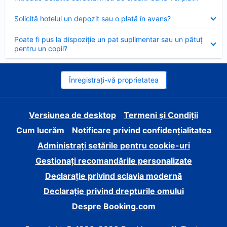
închis
Element
Solicită hotelul un depozit sau o plată în avans?
închis
Element
Poate fi pus la dispoziție un pat suplimentar sau un pătuț
închis
pentru un copil?
Înregistrați-vă proprietatea
Versiunea de desktop
Termeni și Condiții
Cum lucrăm
Notificare privind confidențialitatea
Administrați setările pentru cookie-uri
Gestionați recomandările personalizate
Declarație privind sclavia modernă
Declarație privind drepturile omului
Despre Booking.com