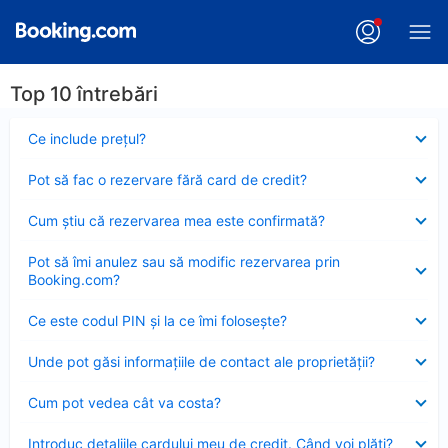
Top 10 întrebări
Element
Ce include preţul?
închis
Element
Pot să fac o rezervare fără card de credit?
închis
Element
Cum ştiu că rezervarea mea este confirmată?
închis
Element
Pot să îmi anulez sau să modific rezervarea prin
închis
Booking.com?
Element
Ce este codul PIN şi la ce îmi foloseşte?
închis
Element
Unde pot găsi informațiile de contact ale proprietății?
închis
Element
Cum pot vedea cât va costa?
închis
Element
Introduc detaliile cardului meu de credit. Când voi plăti?