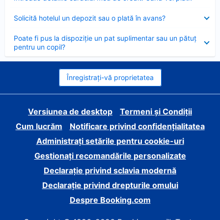
închis
Element
Solicită hotelul un depozit sau o plată în avans?
închis
Element
Poate fi pus la dispoziție un pat suplimentar sau un pătuț
închis
pentru un copil?
Înregistrați-vă proprietatea
Versiunea de desktop
Termeni și Condiții
Cum lucrăm
Notificare privind confidențialitatea
Administrați setările pentru cookie-uri
Gestionați recomandările personalizate
Declarație privind sclavia modernă
Declarație privind drepturile omului
Despre Booking.com