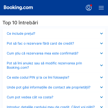
Top 10 întrebări
Element
Ce include preţul?
închis
Element
Pot să fac o rezervare fără card de credit?
închis
Element
Cum ştiu că rezervarea mea este confirmată?
închis
Element
Pot să îmi anulez sau să modific rezervarea prin
închis
Booking.com?
Element
Ce este codul PIN şi la ce îmi foloseşte?
închis
Element
Unde pot găsi informațiile de contact ale proprietății?
închis
Element
Cum pot vedea cât va costa?
închis
Element
Introduc detaliile cardului meu de credit. Când voi plăti?