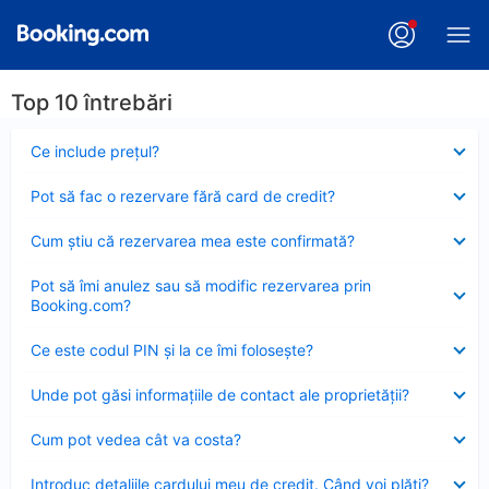
Top 10 întrebări
Element
Ce include preţul?
închis
Element
Pot să fac o rezervare fără card de credit?
închis
Element
Cum ştiu că rezervarea mea este confirmată?
închis
Element
Pot să îmi anulez sau să modific rezervarea prin
închis
Booking.com?
Element
Ce este codul PIN şi la ce îmi foloseşte?
închis
Element
Unde pot găsi informațiile de contact ale proprietății?
închis
Element
Cum pot vedea cât va costa?
închis
Element
Introduc detaliile cardului meu de credit. Când voi plăti?