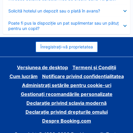
închis
Element
Solicită hotelul un depozit sau o plată în avans?
închis
Element
Poate fi pus la dispoziție un pat suplimentar sau un pătuț
închis
pentru un copil?
Înregistrați-vă proprietatea
Versiunea de desktop
Termeni și Condiții
Cum lucrăm
Notificare privind confidențialitatea
Administrați setările pentru cookie-uri
Gestionați recomandările personalizate
Declarație privind sclavia modernă
Declarație privind drepturile omului
Despre Booking.com