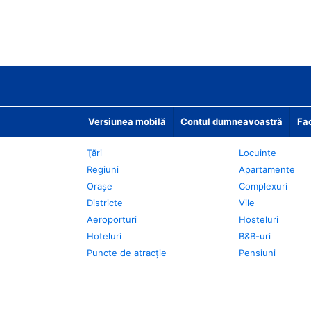
Versiunea mobilă
Contul dumneavoastră
Fac
Ţări
Locuințe
Regiuni
Apartamente
Oraşe
Complexuri
Districte
Vile
Aeroporturi
Hosteluri
Hoteluri
B&B-uri
Puncte de atracţie
Pensiuni