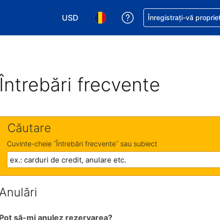
USD
Primiți asistență cu pri
Înregistrați-vă proprie
Alegeţi moneda. Moneda actuală este Dol
Alegeți limba. Limba actuală est
Întrebări frecvente
Căutare
Cuvinte-cheie ˝Întrebări frecvente˝ sau subiect
Anulări
Pot să-mi anulez rezervarea?