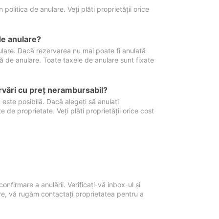
politica de anulare. Veți plăti proprietății orice
de anulare?
nulare. Dacă rezervarea nu mai poate fi anulată
xă de anulare. Toate taxele de anulare sunt fixate
rvări cu preţ nerambursabil?
 este posibilă. Dacă alegeți să anulați
 de proprietate. Veți plăti proprietății orice cost
onfirmare a anulării. Verificați-vă inbox-ul și
ore, vă rugăm contactați proprietatea pentru a