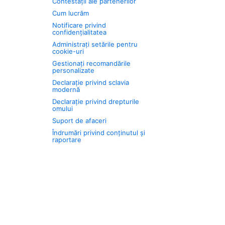
Contestații ale partenerilor
Cum lucrăm
Notificare privind
confidențialitatea
Administrați setările pentru
cookie-uri
Gestionați recomandările
personalizate
Declarație privind sclavia
modernă
Declarație privind drepturile
omului
Suport de afaceri
Îndrumări privind conținutul și
raportare