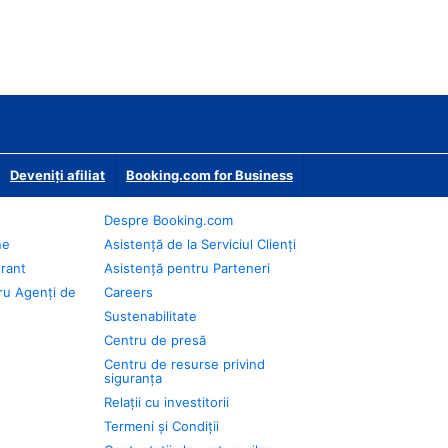
Deveniţi afiliat
Booking.com for Business
Despre Booking.com
ne
Asistență de la Serviciul Clienți
urant
Asistență pentru Parteneri
ru Agenți de
Careers
Sustenabilitate
Centru de presă
Centru de resurse privind
siguranța
Relații cu investitorii
Termeni și Condiții