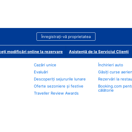
Înregistrați-vă proprietatea
eți modificări online la rezervare
Asistență de la Serviciul Clienți
Cazări unice
Închirieri auto
Evaluări
Găsiți curse aerie
Descoperiți sejururile lunare
Rezervări la resta
Oferte sezoniere și festive
Booking.com pent
călătorie
Traveller Review Awards