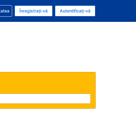
vire la rezervarea dvs.
tatea
Înregistrați-vă
Autentificați-vă
ar american
e Română