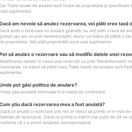
Da! Toate taxele de anulare sunt fixate de proprietate și specificate în 
cost suplimentar.
Dacă am nevoie să anulez rezervarea, voi plăti vreo taxă 
Dacă aveți o rezervare cu anulare gratuită, nu veți plăti o taxă de a
gratuit sau are un preț nerambursabil, atunci va trebui să plătiți o ta
de proprietate. Veți plăti proprietății orice cost suplimentar.
Pot să anulez o rezervare sau să modific datele unei reze
Modificarea datelor în cazul unei rezervări cu preț ‘Nerambursabil’ nu
rezervarea, va trebui să plătiți taxe.Toate taxele de anulare sunt fixate
suplimentar.
Unde pot găsi politica de anulare?
Puteți găsi această informație în e-mailul de confirmare.
Cum ştiu dacă rezervarea mea a fost anulată?
După ce anulați o rezervare prin noi, ar trebui să primiți un e-mail de c
fișierele de spam/junk. Dacă nu primiți e-mail în mai puțin de 24 de 
confirma că s-a primit anularea dumneavoastră.