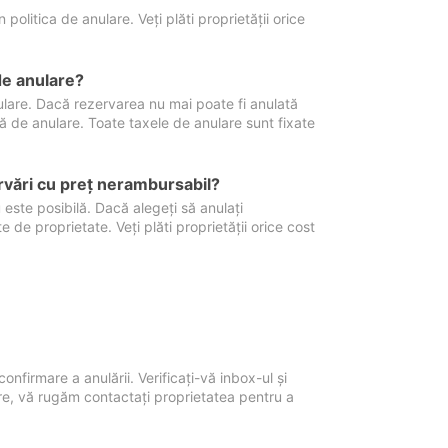
politica de anulare. Veți plăti proprietății orice
de anulare?
nulare. Dacă rezervarea nu mai poate fi anulată
xă de anulare. Toate taxele de anulare sunt fixate
rvări cu preţ nerambursabil?
 este posibilă. Dacă alegeți să anulați
 de proprietate. Veți plăti proprietății orice cost
onfirmare a anulării. Verificați-vă inbox-ul și
ore, vă rugăm contactați proprietatea pentru a