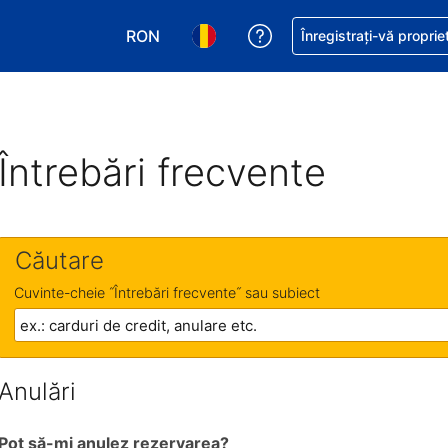
RON
Primiți asistență cu pri
Înregistrați-vă proprie
Alegeţi moneda. Moneda actuală este Le
Alegeți limba. Limba actuală est
Întrebări frecvente
Căutare
Cuvinte-cheie ˝Întrebări frecvente˝ sau subiect
Anulări
Pot să-mi anulez rezervarea?