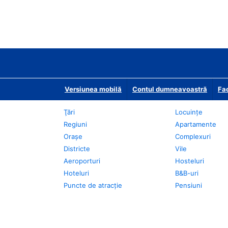
Versiunea mobilă
Contul dumneavoastră
Fac
Ţări
Locuințe
Regiuni
Apartamente
Oraşe
Complexuri
Districte
Vile
Aeroporturi
Hosteluri
Hoteluri
B&B-uri
Puncte de atracţie
Pensiuni