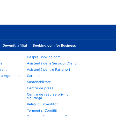
Deveniţi afiliat
Booking.com for Business
Despre Booking.com
ne
Asistență de la Serviciul Clienți
urant
Asistență pentru Parteneri
ru Agenți de
Careers
Sustenabilitate
Centru de presă
Centru de resurse privind
siguranța
Relații cu investitorii
Termeni și Condiții