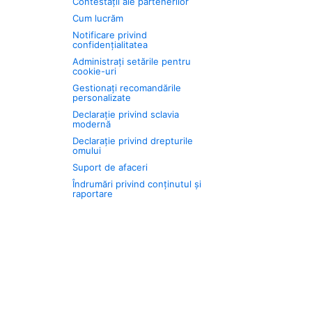
Contestații ale partenerilor
Cum lucrăm
Notificare privind
confidențialitatea
Administrați setările pentru
cookie-uri
Gestionați recomandările
personalizate
Declarație privind sclavia
modernă
Declarație privind drepturile
omului
Suport de afaceri
Îndrumări privind conținutul și
raportare