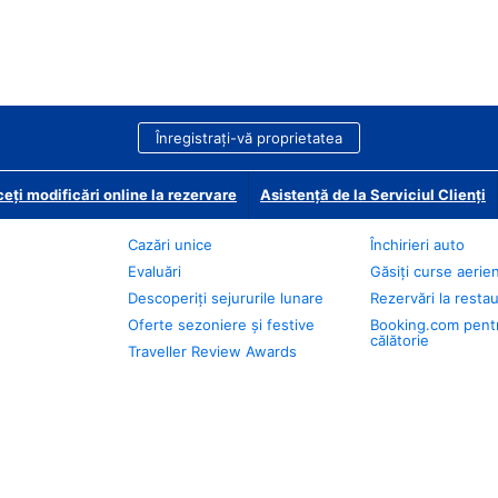
Înregistrați-vă proprietatea
eți modificări online la rezervare
Asistență de la Serviciul Clienți
Cazări unice
Închirieri auto
Evaluări
Găsiți curse aerie
Descoperiți sejururile lunare
Rezervări la resta
Oferte sezoniere și festive
Booking.com pent
călătorie
Traveller Review Awards