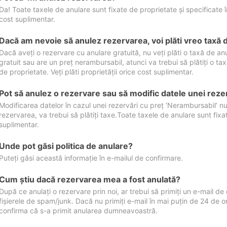
Da! Toate taxele de anulare sunt fixate de proprietate și specificate în 
cost suplimentar.
Dacă am nevoie să anulez rezervarea, voi plăti vreo taxă 
Dacă aveți o rezervare cu anulare gratuită, nu veți plăti o taxă de a
gratuit sau are un preț nerambursabil, atunci va trebui să plătiți o ta
de proprietate. Veți plăti proprietății orice cost suplimentar.
Pot să anulez o rezervare sau să modific datele unei reze
Modificarea datelor în cazul unei rezervări cu preț ‘Nerambursabil’ nu
rezervarea, va trebui să plătiți taxe.Toate taxele de anulare sunt fixate
suplimentar.
Unde pot găsi politica de anulare?
Puteți găsi această informație în e-mailul de confirmare.
Cum ştiu dacă rezervarea mea a fost anulată?
După ce anulați o rezervare prin noi, ar trebui să primiți un e-mail de c
fișierele de spam/junk. Dacă nu primiți e-mail în mai puțin de 24 de 
confirma că s-a primit anularea dumneavoastră.