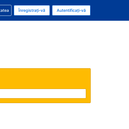
vire la rezervarea dvs.
tatea
Înregistrați-vă
Autentificați-vă
u nou românesc
e Română