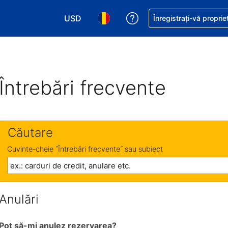
USD
Primiți asistență cu pri
Înregistrați-vă proprie
Alegeţi moneda. Moneda actuală este Dol
Alegeți limba. Limba actuală est
Întrebări frecvente
Căutare
Cuvinte-cheie ˝Întrebări frecvente˝ sau subiect
Anulări
Pot să-mi anulez rezervarea?