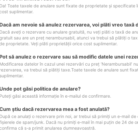
Da! Toate taxele de anulare sunt fixate de proprietate și specificate în 
cost suplimentar.
Dacă am nevoie să anulez rezervarea, voi plăti vreo taxă 
Dacă aveți o rezervare cu anulare gratuită, nu veți plăti o taxă de a
gratuit sau are un preț nerambursabil, atunci va trebui să plătiți o ta
de proprietate. Veți plăti proprietății orice cost suplimentar.
Pot să anulez o rezervare sau să modific datele unei reze
Modificarea datelor în cazul unei rezervări cu preț ‘Nerambursabil’ nu
rezervarea, va trebui să plătiți taxe.Toate taxele de anulare sunt fixate
suplimentar.
Unde pot găsi politica de anulare?
Puteți găsi această informație în e-mailul de confirmare.
Cum ştiu dacă rezervarea mea a fost anulată?
După ce anulați o rezervare prin noi, ar trebui să primiți un e-mail de c
fișierele de spam/junk. Dacă nu primiți e-mail în mai puțin de 24 de 
confirma că s-a primit anularea dumneavoastră.