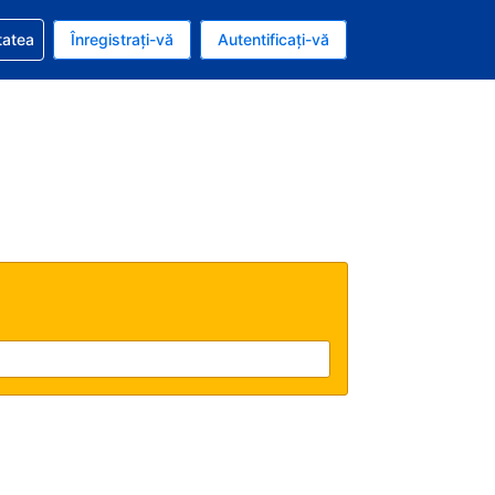
vire la rezervarea dvs.
tatea
Înregistrați-vă
Autentificați-vă
ar american
e Română