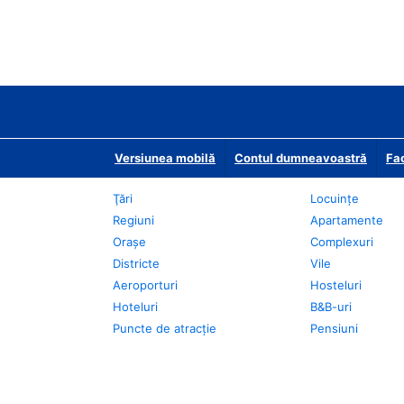
Versiunea mobilă
Contul dumneavoastră
Fac
Ţări
Locuințe
Regiuni
Apartamente
Oraşe
Complexuri
Districte
Vile
Aeroporturi
Hosteluri
Hoteluri
B&B-uri
Puncte de atracţie
Pensiuni