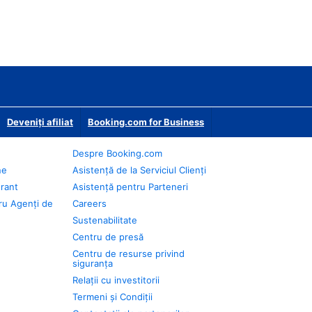
Deveniţi afiliat
Booking.com for Business
Despre Booking.com
ne
Asistență de la Serviciul Clienți
urant
Asistență pentru Parteneri
ru Agenți de
Careers
Sustenabilitate
Centru de presă
Centru de resurse privind
siguranța
Relații cu investitorii
Termeni și Condiții