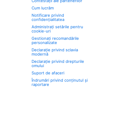
Contestații ale partenerilor
Cum lucrăm
Notificare privind
confidențialitatea
Administrați setările pentru
cookie-uri
Gestionați recomandările
personalizate
Declarație privind sclavia
modernă
Declarație privind drepturile
omului
Suport de afaceri
Îndrumări privind conținutul și
raportare