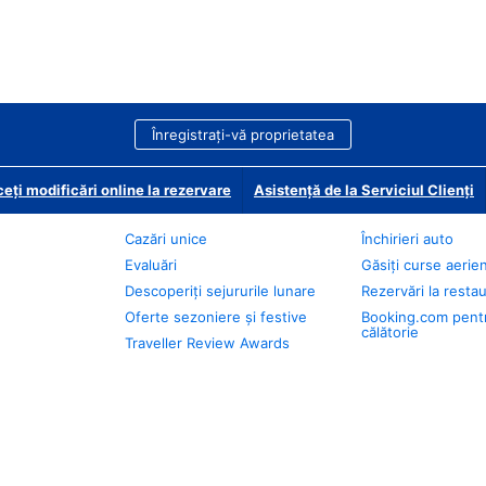
Înregistrați-vă proprietatea
eți modificări online la rezervare
Asistență de la Serviciul Clienți
Cazări unice
Închirieri auto
Evaluări
Găsiți curse aerie
Descoperiți sejururile lunare
Rezervări la resta
Oferte sezoniere și festive
Booking.com pent
călătorie
Traveller Review Awards