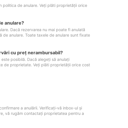
politica de anulare. Veți plăti proprietății orice
de anulare?
nulare. Dacă rezervarea nu mai poate fi anulată
xă de anulare. Toate taxele de anulare sunt fixate
rvări cu preţ nerambursabil?
 este posibilă. Dacă alegeți să anulați
 de proprietate. Veți plăti proprietății orice cost
onfirmare a anulării. Verificați-vă inbox-ul și
ore, vă rugăm contactați proprietatea pentru a