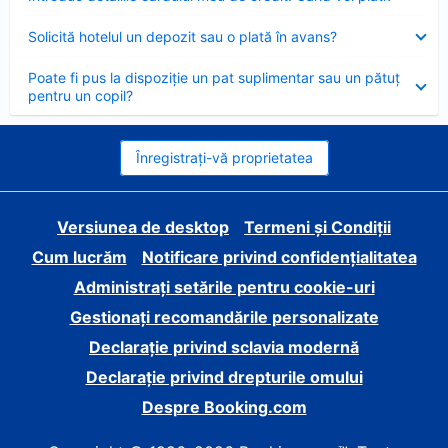
închis
Element
Solicită hotelul un depozit sau o plată în avans?
închis
Element
Poate fi pus la dispoziție un pat suplimentar sau un pătuț
închis
pentru un copil?
Înregistrați-vă proprietatea
Versiunea de desktop
Termeni și Condiții
Cum lucrăm
Notificare privind confidențialitatea
Administrați setările pentru cookie-uri
Gestionați recomandările personalizate
Declarație privind sclavia modernă
Declarație privind drepturile omului
Despre Booking.com