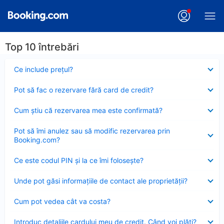
Top 10 întrebări
Element
Ce include preţul?
închis
Element
Pot să fac o rezervare fără card de credit?
închis
Element
Cum ştiu că rezervarea mea este confirmată?
închis
Element
Pot să îmi anulez sau să modific rezervarea prin
închis
Booking.com?
Element
Ce este codul PIN şi la ce îmi foloseşte?
închis
Element
Unde pot găsi informațiile de contact ale proprietății?
închis
Element
Cum pot vedea cât va costa?
închis
Element
Introduc detaliile cardului meu de credit. Când voi plăti?