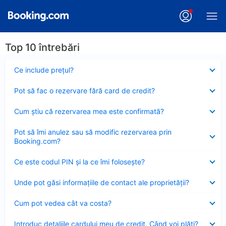
Top 10 întrebări
Element
Ce include preţul?
închis
Element
Pot să fac o rezervare fără card de credit?
închis
Element
Cum ştiu că rezervarea mea este confirmată?
închis
Element
Pot să îmi anulez sau să modific rezervarea prin
închis
Booking.com?
Element
Ce este codul PIN şi la ce îmi foloseşte?
închis
Element
Unde pot găsi informațiile de contact ale proprietății?
închis
Element
Cum pot vedea cât va costa?
închis
Element
Introduc detaliile cardului meu de credit. Când voi plăti?