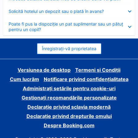
închis
Element
Solicită hotelul un depozit sau o plată în avans?
închis
Element
Poate fi pus la dispoziție un pat suplimentar sau un pătuț
închis
pentru un copil?
Înregistrați-vă proprietatea
Versiunea de desktop
Termeni și Condiții
Cum lucrăm
Notificare privind confidențialitatea
Administrați setările pentru cookie-uri
Gestionați recomandările personalizate
Declarație privind sclavia modernă
Declarație privind drepturile omului
Despre Booking.com