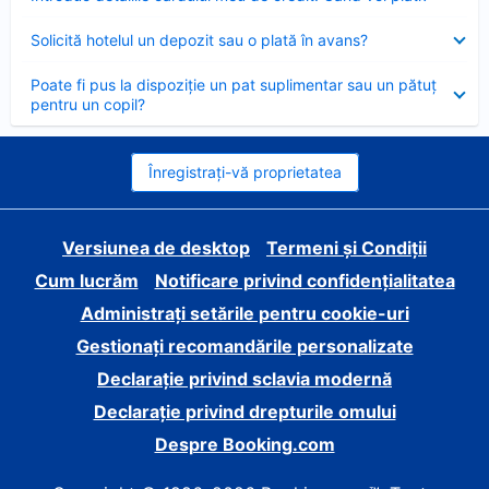
închis
Element
Solicită hotelul un depozit sau o plată în avans?
închis
Element
Poate fi pus la dispoziție un pat suplimentar sau un pătuț
închis
pentru un copil?
Înregistrați-vă proprietatea
Versiunea de desktop
Termeni și Condiții
Cum lucrăm
Notificare privind confidențialitatea
Administrați setările pentru cookie-uri
Gestionați recomandările personalizate
Declarație privind sclavia modernă
Declarație privind drepturile omului
Despre Booking.com