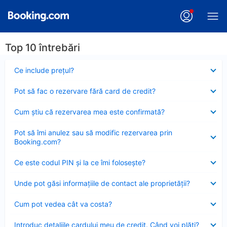
Top 10 întrebări
Element
Ce include preţul?
închis
Element
Pot să fac o rezervare fără card de credit?
închis
Element
Cum ştiu că rezervarea mea este confirmată?
închis
Element
Pot să îmi anulez sau să modific rezervarea prin
închis
Booking.com?
Element
Ce este codul PIN şi la ce îmi foloseşte?
închis
Element
Unde pot găsi informațiile de contact ale proprietății?
închis
Element
Cum pot vedea cât va costa?
închis
Element
Introduc detaliile cardului meu de credit. Când voi plăti?