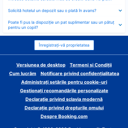
închis
Element
Solicită hotelul un depozit sau o plată în avans?
închis
Element
Poate fi pus la dispoziție un pat suplimentar sau un pătuț
închis
pentru un copil?
Înregistrați-vă proprietatea
Versiunea de desktop
Termeni și Condiții
Cum lucrăm
Notificare privind confidențialitatea
Administrați setările pentru cookie-uri
Gestionați recomandările personalizate
Declarație privind sclavia modernă
Declarație privind drepturile omului
Despre Booking.com