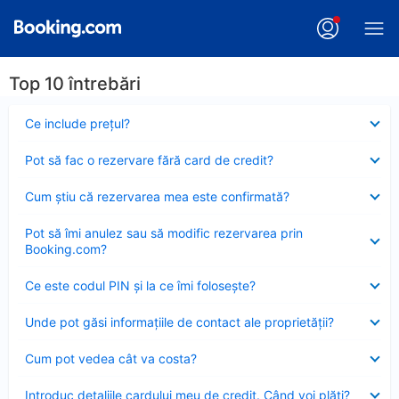
Top 10 întrebări
Element
Ce include preţul?
închis
Element
Pot să fac o rezervare fără card de credit?
închis
Element
Cum ştiu că rezervarea mea este confirmată?
închis
Element
Pot să îmi anulez sau să modific rezervarea prin
închis
Booking.com?
Element
Ce este codul PIN şi la ce îmi foloseşte?
închis
Element
Unde pot găsi informațiile de contact ale proprietății?
închis
Element
Cum pot vedea cât va costa?
închis
Element
Introduc detaliile cardului meu de credit. Când voi plăti?