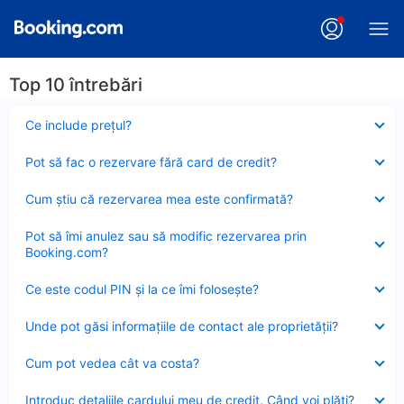
Top 10 întrebări
Element
Ce include preţul?
închis
Element
Pot să fac o rezervare fără card de credit?
închis
Element
Cum ştiu că rezervarea mea este confirmată?
închis
Element
Pot să îmi anulez sau să modific rezervarea prin
închis
Booking.com?
Element
Ce este codul PIN şi la ce îmi foloseşte?
închis
Element
Unde pot găsi informațiile de contact ale proprietății?
închis
Element
Cum pot vedea cât va costa?
închis
Element
Introduc detaliile cardului meu de credit. Când voi plăti?