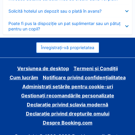
închis
Element
Solicită hotelul un depozit sau o plată în avans?
închis
Element
Poate fi pus la dispoziție un pat suplimentar sau un pătuț
închis
pentru un copil?
Înregistrați-vă proprietatea
Versiunea de desktop
Termeni și Condiții
Cum lucrăm
Notificare privind confidențialitatea
Administrați setările pentru cookie-uri
Gestionați recomandările personalizate
Declarație privind sclavia modernă
Declarație privind drepturile omului
Despre Booking.com