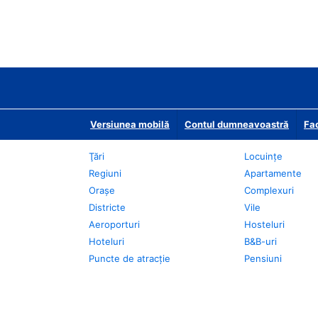
Versiunea mobilă
Contul dumneavoastră
Fac
Ţări
Locuințe
Regiuni
Apartamente
Oraşe
Complexuri
Districte
Vile
Aeroporturi
Hosteluri
Hoteluri
B&B-uri
Puncte de atracţie
Pensiuni