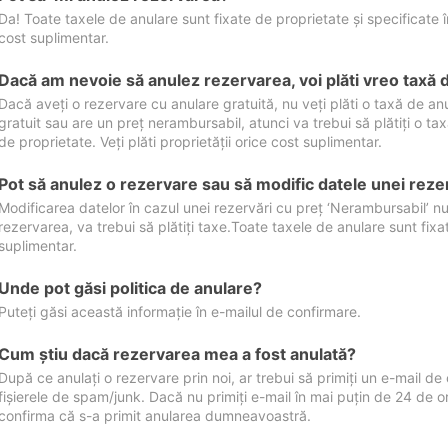
Da! Toate taxele de anulare sunt fixate de proprietate și specificate în 
cost suplimentar.
Dacă am nevoie să anulez rezervarea, voi plăti vreo taxă 
Dacă aveți o rezervare cu anulare gratuită, nu veți plăti o taxă de a
gratuit sau are un preț nerambursabil, atunci va trebui să plătiți o ta
de proprietate. Veți plăti proprietății orice cost suplimentar.
Pot să anulez o rezervare sau să modific datele unei reze
Modificarea datelor în cazul unei rezervări cu preț ‘Nerambursabil’ nu
rezervarea, va trebui să plătiți taxe.Toate taxele de anulare sunt fixate
suplimentar.
Unde pot găsi politica de anulare?
Puteți găsi această informație în e-mailul de confirmare.
Cum ştiu dacă rezervarea mea a fost anulată?
După ce anulați o rezervare prin noi, ar trebui să primiți un e-mail de c
fișierele de spam/junk. Dacă nu primiți e-mail în mai puțin de 24 de 
confirma că s-a primit anularea dumneavoastră.