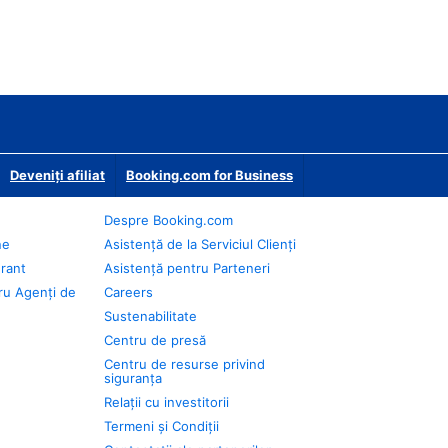
Deveniţi afiliat
Booking.com for Business
Despre Booking.com
ne
Asistență de la Serviciul Clienți
urant
Asistență pentru Parteneri
ru Agenți de
Careers
Sustenabilitate
Centru de presă
Centru de resurse privind
siguranța
Relații cu investitorii
Termeni și Condiții