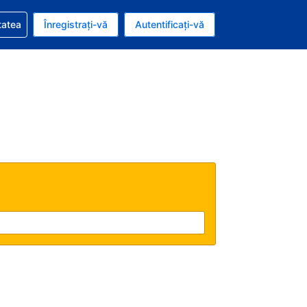
vire la rezervarea dvs.
tatea
Înregistrați-vă
Autentificați-vă
u nou românesc
e Română