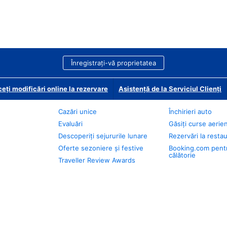
Înregistrați-vă proprietatea
eți modificări online la rezervare
Asistență de la Serviciul Clienți
Cazări unice
Închirieri auto
Evaluări
Găsiți curse aerie
Descoperiți sejururile lunare
Rezervări la resta
Oferte sezoniere și festive
Booking.com pent
călătorie
Traveller Review Awards