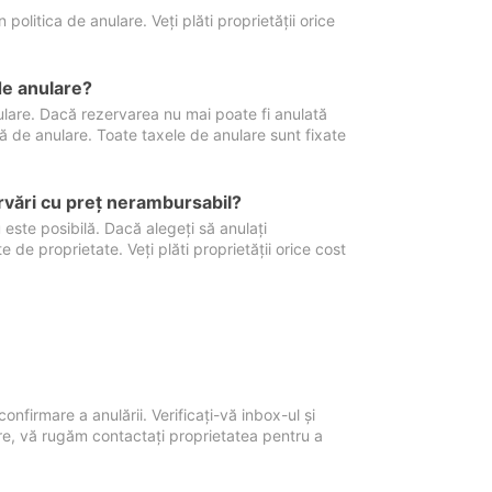
politica de anulare. Veți plăti proprietății orice
de anulare?
nulare. Dacă rezervarea nu mai poate fi anulată
xă de anulare. Toate taxele de anulare sunt fixate
rvări cu preţ nerambursabil?
 este posibilă. Dacă alegeți să anulați
 de proprietate. Veți plăti proprietății orice cost
onfirmare a anulării. Verificați-vă inbox-ul și
ore, vă rugăm contactați proprietatea pentru a