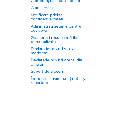
Contestații ale partenerilor
Cum lucrăm
Notificare privind
confidențialitatea
Administrați setările pentru
cookie-uri
Gestionați recomandările
personalizate
Declarație privind sclavia
modernă
Declarație privind drepturile
omului
Suport de afaceri
Îndrumări privind conținutul și
raportare