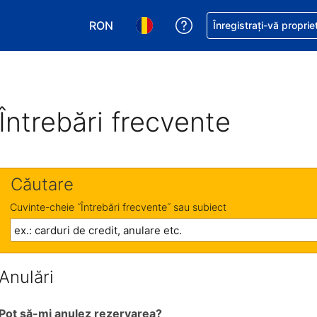
RON
Primiți asistență cu pri
Înregistrați-vă proprie
Alegeţi moneda. Moneda actuală este Le
Alegeți limba. Limba actuală est
Întrebări frecvente
Căutare
Cuvinte-cheie ˝Întrebări frecvente˝ sau subiect
Anulări
Pot să-mi anulez rezervarea?