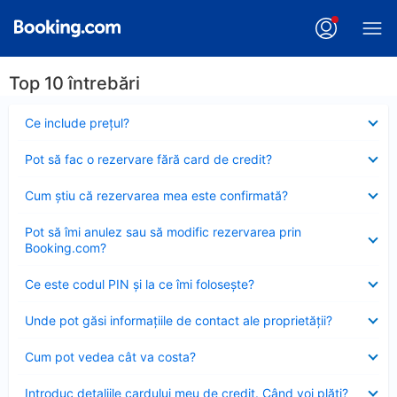
Top 10 întrebări
Element
Ce include preţul?
închis
Element
Pot să fac o rezervare fără card de credit?
închis
Element
Cum ştiu că rezervarea mea este confirmată?
închis
Element
Pot să îmi anulez sau să modific rezervarea prin
închis
Booking.com?
Element
Ce este codul PIN şi la ce îmi foloseşte?
închis
Element
Unde pot găsi informațiile de contact ale proprietății?
închis
Element
Cum pot vedea cât va costa?
închis
Element
Introduc detaliile cardului meu de credit. Când voi plăti?