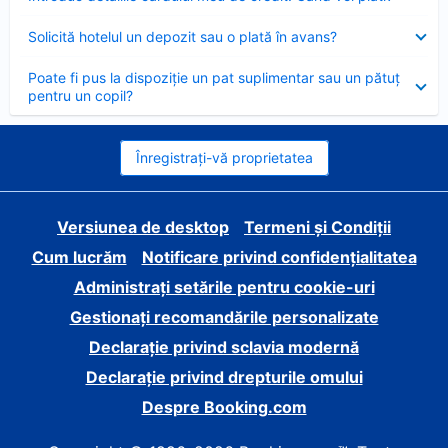
închis
Element
Solicită hotelul un depozit sau o plată în avans?
închis
Element
Poate fi pus la dispoziție un pat suplimentar sau un pătuț
închis
pentru un copil?
Înregistrați-vă proprietatea
Versiunea de desktop
Termeni și Condiții
Cum lucrăm
Notificare privind confidențialitatea
Administrați setările pentru cookie-uri
Gestionați recomandările personalizate
Declarație privind sclavia modernă
Declarație privind drepturile omului
Despre Booking.com