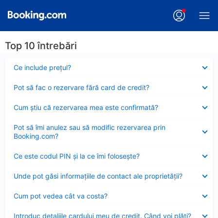
Top 10 întrebări
Element
Ce include preţul?
închis
Element
Pot să fac o rezervare fără card de credit?
închis
Element
Cum ştiu că rezervarea mea este confirmată?
închis
Element
Pot să îmi anulez sau să modific rezervarea prin
închis
Booking.com?
Element
Ce este codul PIN şi la ce îmi foloseşte?
închis
Element
Unde pot găsi informațiile de contact ale proprietății?
închis
Element
Cum pot vedea cât va costa?
închis
Element
Introduc detaliile cardului meu de credit. Când voi plăti?