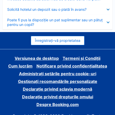
închis
Element
Solicită hotelul un depozit sau o plată în avans?
închis
Element
Poate fi pus la dispoziție un pat suplimentar sau un pătuț
închis
pentru un copil?
Înregistrați-vă proprietatea
Versiunea de desktop
Termeni și Condiții
Cum lucrăm
Notificare privind confidențialitatea
Administrați setările pentru cookie-uri
Gestionați recomandările personalizate
Declarație privind sclavia modernă
Declarație privind drepturile omului
Despre Booking.com