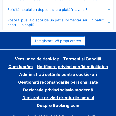
închis
Element
Solicită hotelul un depozit sau o plată în avans?
închis
Element
Poate fi pus la dispoziție un pat suplimentar sau un pătuț
închis
pentru un copil?
Înregistrați-vă proprietatea
Versiunea de desktop
Termeni și Condiții
Cum lucrăm
Notificare privind confidențialitatea
Administrați setările pentru cookie-uri
Gestionați recomandările personalizate
Declarație privind sclavia modernă
Declarație privind drepturile omului
Despre Booking.com