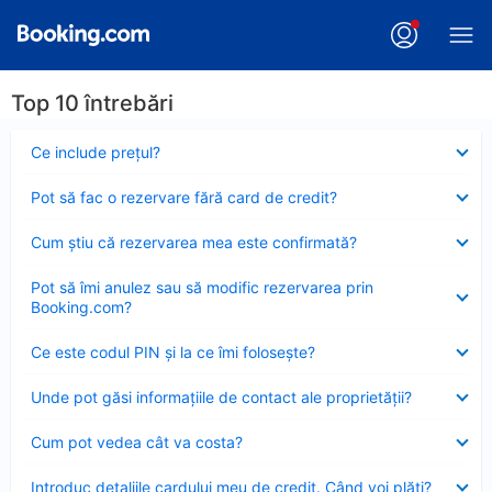
Top 10 întrebări
Element
Ce include preţul?
închis
Element
Pot să fac o rezervare fără card de credit?
închis
Element
Cum ştiu că rezervarea mea este confirmată?
închis
Element
Pot să îmi anulez sau să modific rezervarea prin
închis
Booking.com?
Element
Ce este codul PIN şi la ce îmi foloseşte?
închis
Element
Unde pot găsi informațiile de contact ale proprietății?
închis
Element
Cum pot vedea cât va costa?
închis
Element
Introduc detaliile cardului meu de credit. Când voi plăti?