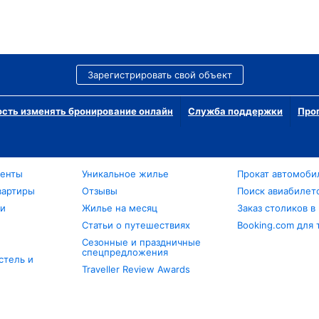
Зарегистрировать свой объект
сть изменять бронирование онлайн
Служба поддержки
Про
менты
Уникальное жилье
Прокат автомоби
вартиры
Отзывы
Поиск авиабилет
ли
Жилье на месяц
Заказ столиков в
Статьи о путешествиях
Booking.com для 
Сезонные и праздничные
спецпредложения
стель и
Traveller Review Awards