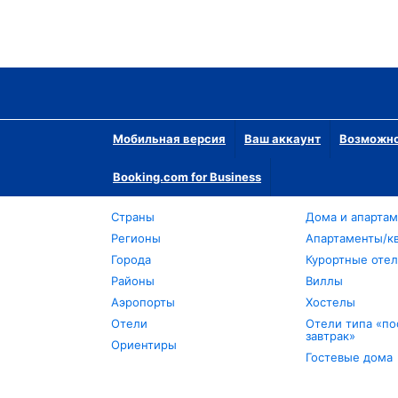
Мобильная версия
Ваш аккаунт
Возможно
Booking.com for Business
Страны
Дома и апарта
Регионы
Апартаменты/к
Города
Курортные оте
Районы
Виллы
Аэропорты
Хостелы
Отели
Отели типа «по
завтрак»
Ориентиры
Гостевые дома