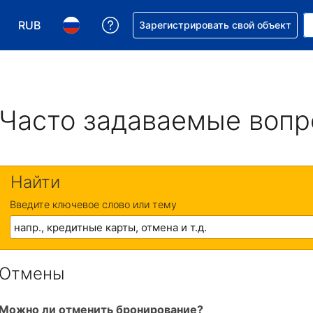
RUB
Получите помощь с бронировани
Зарегистрировать свой объект
Выберите валюту. Текущая валюта — Российский р
Выберите язык. Текущий язык — На русском
Часто задаваемые воп
Найти
Введите ключевое слово или тему
Отмены
Можно ли отменить бронирование?