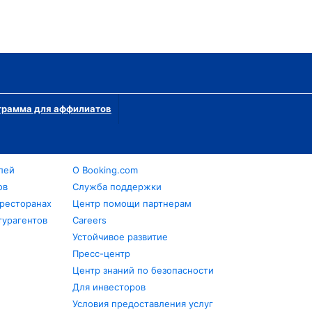
грамма для аффилиатов
лей
О Booking.com
ов
Служба поддержки
 ресторанах
Центр помощи партнерам
турагентов
Careers
Устойчивое развитие
Пресс-центр
Центр знаний по безопасности
Для инвесторов
Условия предоставления услуг