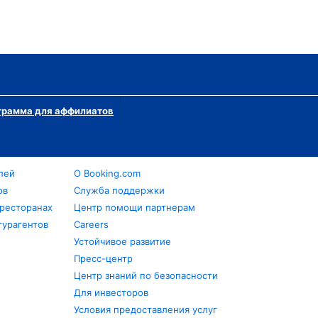
грамма для аффилиатов
лей
О Booking.com
ов
Служба поддержки
 ресторанах
Центр помощи партнерам
турагентов
Careers
Устойчивое развитие
Пресс-центр
Центр знаний по безопасности
Для инвесторов
Условия предоставления услуг