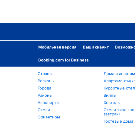
Мобильная версия
Ваш аккаунт
Возможно
Booking.com for Business
Страны
Дома и апарта
Регионы
Апартаменты/к
Города
Курортные оте
Районы
Виллы
Аэропорты
Хостелы
Отели
Отели типа «по
завтрак»
Ориентиры
Гостевые дома