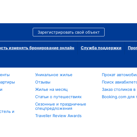
Зарегистрировать свой объект
сть изменять бронирование онлайн
Служба поддержки
Про
менты
Уникальное жилье
Прокат автомоби
вартиры
Отзывы
Поиск авиабилет
ли
Жилье на месяц
Заказ столиков в
Статьи о путешествиях
Booking.com для 
Сезонные и праздничные
спецпредложения
стель и
Traveller Review Awards