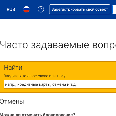
RUB
Получите помощь с бронировани
Зарегистрировать свой объект
Выберите валюту. Текущая валюта — Российский р
Выберите язык. Текущий язык — На русском
Часто задаваемые воп
Найти
Введите ключевое слово или тему
Отмены
Можно ли отменить бронирование?