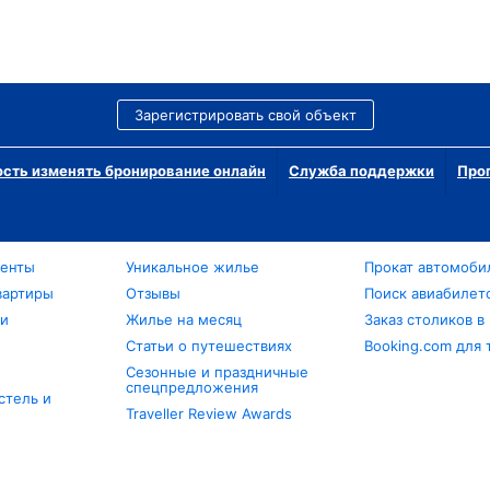
Зарегистрировать свой объект
сть изменять бронирование онлайн
Служба поддержки
Про
менты
Уникальное жилье
Прокат автомоби
вартиры
Отзывы
Поиск авиабилет
ли
Жилье на месяц
Заказ столиков в
Статьи о путешествиях
Booking.com для 
Сезонные и праздничные
спецпредложения
стель и
Traveller Review Awards