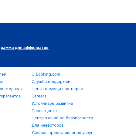
грамма для аффилиатов
лей
О Booking.com
ов
Служба поддержки
 ресторанах
Центр помощи партнерам
турагентов
Careers
Устойчивое развитие
Пресс-центр
Центр знаний по безопасности
Для инвесторов
Условия предоставления услуг