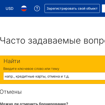
USD
Получите помощь с бронировани
Зарегистрировать свой объект
Выберите валюту. Текущая валюта — Доллар США
Выберите язык. Текущий язык — На русском
Часто задаваемые воп
Найти
Введите ключевое слово или тему
Отмены
Можно ли отменить бронирование?