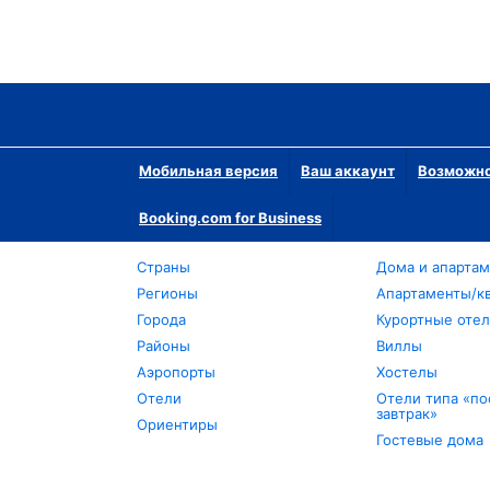
Мобильная версия
Ваш аккаунт
Возможно
Booking.com for Business
Страны
Дома и апарта
Регионы
Апартаменты/к
Города
Курортные оте
Районы
Виллы
Аэропорты
Хостелы
Отели
Отели типа «по
завтрак»
Ориентиры
Гостевые дома