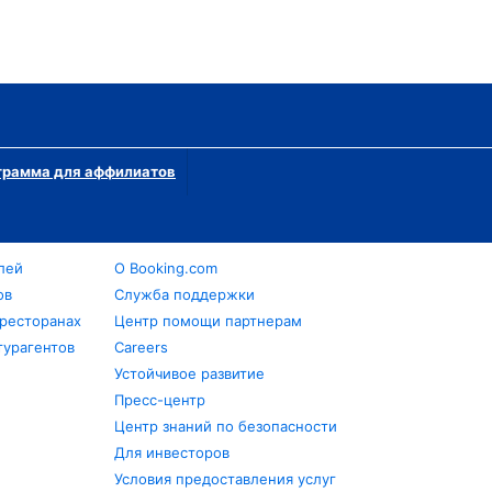
грамма для аффилиатов
лей
О Booking.com
ов
Служба поддержки
 ресторанах
Центр помощи партнерам
турагентов
Careers
Устойчивое развитие
Пресс-центр
Центр знаний по безопасности
Для инвесторов
Условия предоставления услуг