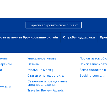
Зарегистрировать свой объект
сть изменять бронирование онлайн
Служба поддержки
Про
менты
Уникальное жилье
Прокат автомоби
вартиры
Отзывы
Поиск авиабилет
ли
Жилье на месяц
Заказ столиков в
Статьи о путешествиях
Booking.com для 
Сезонные и праздничные
спецпредложения
стель и
Traveller Review Awards