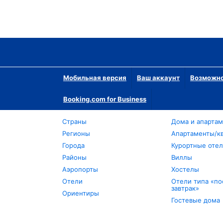
Мобильная версия
Ваш аккаунт
Возможно
Booking.com for Business
Страны
Дома и апарта
Регионы
Апартаменты/к
Города
Курортные оте
Районы
Виллы
Аэропорты
Хостелы
Отели
Отели типа «по
завтрак»
Ориентиры
Гостевые дома