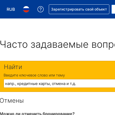
RUB
Получите помощь с бронировани
Зарегистрировать свой объект
Выберите валюту. Текущая валюта — Российский р
Выберите язык. Текущий язык — На русском
Часто задаваемые воп
Найти
Введите ключевое слово или тему
Отмены
Можно ли отменить бронирование?