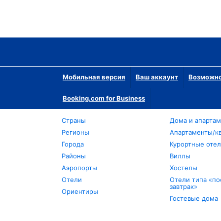
Мобильная версия
Ваш аккаунт
Возможно
Booking.com for Business
Страны
Дома и апарта
Регионы
Апартаменты/к
Города
Курортные оте
Районы
Виллы
Аэропорты
Хостелы
Отели
Отели типа «по
завтрак»
Ориентиры
Гостевые дома