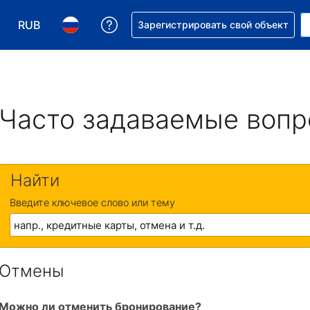
RUB
Получите помощь с бронировани
Зарегистрировать свой объект
Выберите валюту. Текущая валюта — Российский р
Выберите язык. Текущий язык — На русском
Часто задаваемые воп
Найти
Введите ключевое слово или тему
Отмены
Можно ли отменить бронирование?