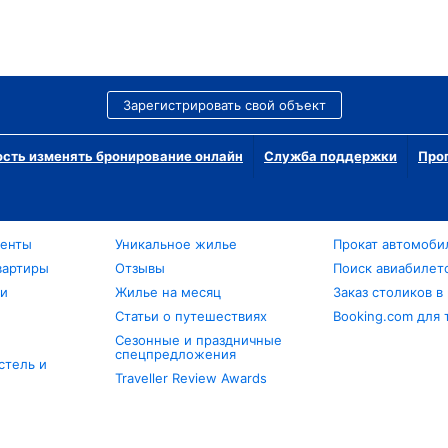
Зарегистрировать свой объект
сть изменять бронирование онлайн
Служба поддержки
Про
менты
Уникальное жилье
Прокат автомоби
вартиры
Отзывы
Поиск авиабилет
ли
Жилье на месяц
Заказ столиков в
Статьи о путешествиях
Booking.com для 
Сезонные и праздничные
спецпредложения
стель и
Traveller Review Awards