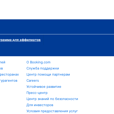
грамма для аффилиатов
лей
О Booking.com
ов
Служба поддержки
 ресторанах
Центр помощи партнерам
турагентов
Careers
Устойчивое развитие
Пресс-центр
Центр знаний по безопасности
Для инвесторов
Условия предоставления услуг