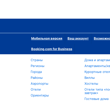
Мобильная версия
Ваш аккаунт
Возможно
Booking.com for Business
Страны
Дома и апарта
Регионы
Апартаменты/к
Города
Курортные оте
Районы
Виллы
Аэропорты
Хостелы
Отели
Отели типа «по
завтрак»
Ориентиры
Гостевые дома