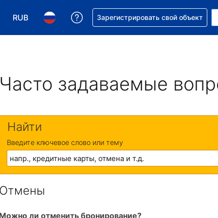
RUB
Получите помощь с бронировани
Зарегистрировать свой объект
Выберите валюту. Текущая валюта — Российский р
Выберите язык. Текущий язык — На русском
Часто задаваемые воп
Найти
Введите ключевое слово или тему
Отмены
Можно ли отменить бронирование?