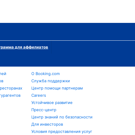
грамма для аффилиатов
лей
О Booking.com
ов
Служба поддержки
 ресторанах
Центр помощи партнерам
турагентов
Careers
Устойчивое развитие
Пресс-центр
Центр знаний по безопасности
Для инвесторов
Условия предоставления услуг