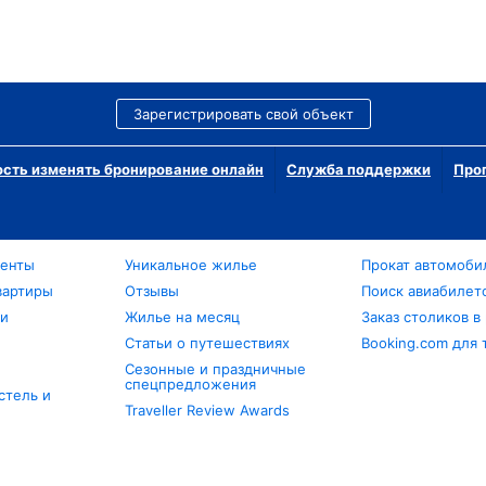
Зарегистрировать свой объект
сть изменять бронирование онлайн
Служба поддержки
Про
менты
Уникальное жилье
Прокат автомоби
вартиры
Отзывы
Поиск авиабилет
ли
Жилье на месяц
Заказ столиков в
Статьи о путешествиях
Booking.com для 
Сезонные и праздничные
спецпредложения
стель и
Traveller Review Awards