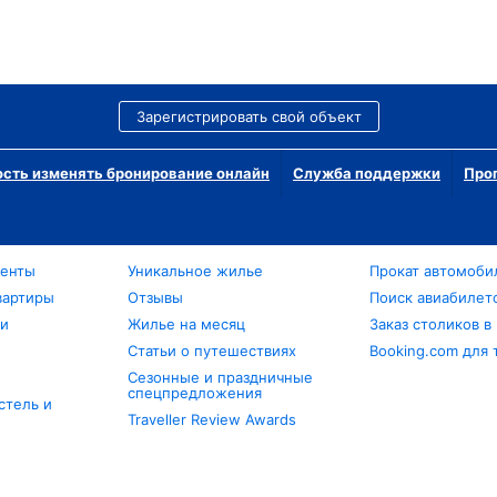
Зарегистрировать свой объект
сть изменять бронирование онлайн
Служба поддержки
Про
менты
Уникальное жилье
Прокат автомоби
вартиры
Отзывы
Поиск авиабилет
ли
Жилье на месяц
Заказ столиков в
Статьи о путешествиях
Booking.com для 
Сезонные и праздничные
спецпредложения
стель и
Traveller Review Awards