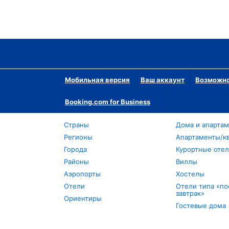
Мобильная версия
Ваш аккаунт
Возможно
Booking.com for Business
Страны
Дома и апарта
Регионы
Апартаменты/к
Города
Курортные оте
Районы
Виллы
Аэропорты
Хостелы
Отели
Отели типа «по
завтрак»
Ориентиры
Гостевые дома