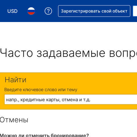
USD
Получите помощь с бронировани
Зарегистрировать свой объект
Выберите валюту. Текущая валюта — Доллар США
Выберите язык. Текущий язык — На русском
Часто задаваемые воп
Найти
Введите ключевое слово или тему
Отмены
Можно ли отменить бронирование?