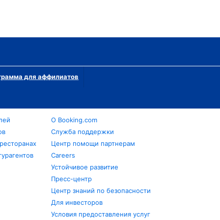
грамма для аффилиатов
лей
О Booking.com
ов
Служба поддержки
 ресторанах
Центр помощи партнерам
турагентов
Careers
Устойчивое развитие
Пресс-центр
Центр знаний по безопасности
Для инвесторов
Условия предоставления услуг