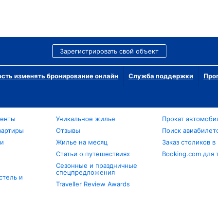
Зарегистрировать свой объект
сть изменять бронирование онлайн
Служба поддержки
Про
менты
Уникальное жилье
Прокат автомоби
вартиры
Отзывы
Поиск авиабилет
ли
Жилье на месяц
Заказ столиков в
Статьи о путешествиях
Booking.com для 
Сезонные и праздничные
спецпредложения
стель и
Traveller Review Awards