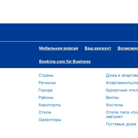
Мобильная версия
Ваш аккаунт
Возможно
Booking.com for Business
Страны
Дома и апарта
Регионы
Апартаменты/к
Города
Курортные оте
Районы
Виллы
Аэропорты
Хостелы
Отели
Отели типа «по
завтрак»
Ориентиры
Гостевые дома