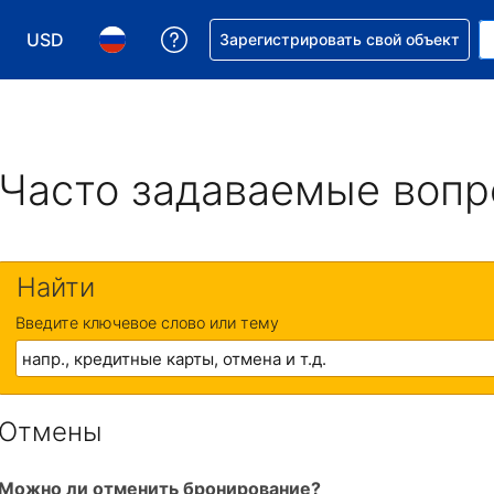
USD
Получите помощь с бронировани
Зарегистрировать свой объект
Выберите валюту. Текущая валюта — Доллар США
Выберите язык. Текущий язык — На русском
Часто задаваемые воп
Найти
Введите ключевое слово или тему
Отмены
Можно ли отменить бронирование?