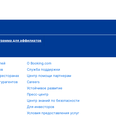
грамма для аффилиатов
лей
О Booking.com
ов
Служба поддержки
 ресторанах
Центр помощи партнерам
турагентов
Careers
Устойчивое развитие
Пресс-центр
Центр знаний по безопасности
Для инвесторов
Условия предоставления услуг