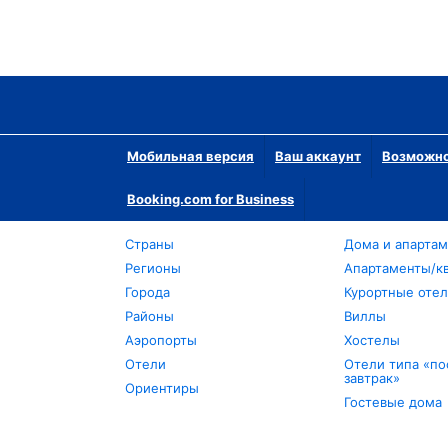
Мобильная версия
Ваш аккаунт
Возможно
Booking.com for Business
Страны
Дома и апарта
Регионы
Апартаменты/к
Города
Курортные оте
Районы
Виллы
Аэропорты
Хостелы
Отели
Отели типа «по
завтрак»
Ориентиры
Гостевые дома