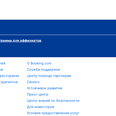
грамма для аффилиатов
лей
О Booking.com
ов
Служба поддержки
 ресторанах
Центр помощи партнерам
турагентов
Careers
Устойчивое развитие
Пресс-центр
Центр знаний по безопасности
Для инвесторов
Условия предоставления услуг