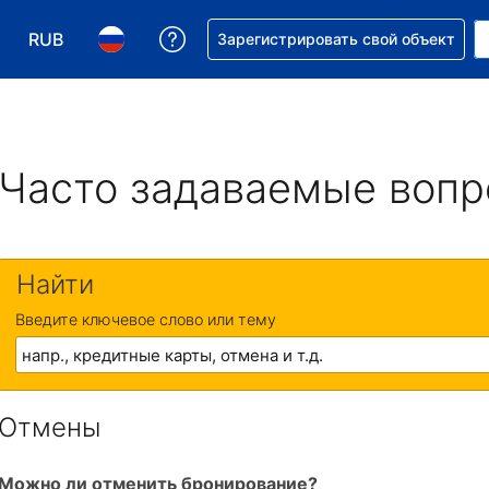
RUB
Получите помощь с бронировани
Зарегистрировать свой объект
Выберите валюту. Текущая валюта — Российский р
Выберите язык. Текущий язык — На русском
Часто задаваемые воп
Найти
Введите ключевое слово или тему
Отмены
Можно ли отменить бронирование?