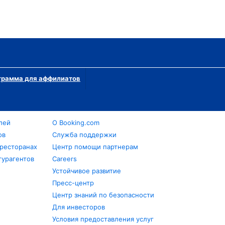
грамма для аффилиатов
лей
О Booking.com
ов
Служба поддержки
 ресторанах
Центр помощи партнерам
турагентов
Careers
Устойчивое развитие
Пресс-центр
Центр знаний по безопасности
Для инвесторов
Условия предоставления услуг