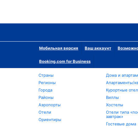
Мобильная версия
Ваш аккаунт
Возможно
Booking.com for Business
Страны
Дома и апарта
Регионы
Апартаменты/к
Города
Курортные оте
Районы
Виллы
Аэропорты
Хостелы
Отели
Отели типа «по
завтрак»
Ориентиры
Гостевые дома