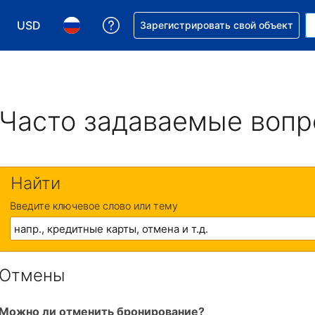
USD
Получите помощь с бронировани
Зарегистрировать свой объект
Выберите валюту. Текущая валюта — Доллар США
Выберите язык. Текущий язык — На русском
Часто задаваемые воп
Найти
Введите ключевое слово или тему
Отмены
Можно ли отменить бронирование?