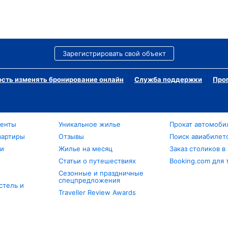
Зарегистрировать свой объект
сть изменять бронирование онлайн
Служба поддержки
Про
менты
Уникальное жилье
Прокат автомоби
вартиры
Отзывы
Поиск авиабилет
ли
Жилье на месяц
Заказ столиков в
Статьи о путешествиях
Booking.com для 
Сезонные и праздничные
спецпредложения
стель и
Traveller Review Awards