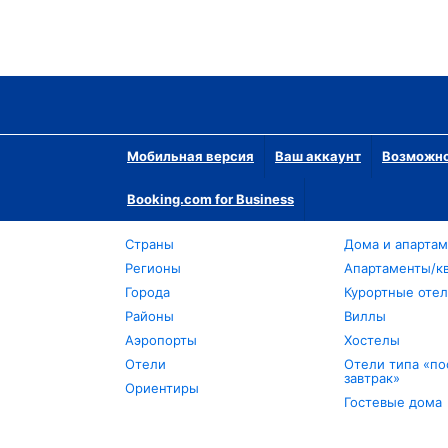
Мобильная версия
Ваш аккаунт
Возможно
Booking.com for Business
Страны
Дома и апарта
Регионы
Апартаменты/к
Города
Курортные оте
Районы
Виллы
Аэропорты
Хостелы
Отели
Отели типа «по
завтрак»
Ориентиры
Гостевые дома