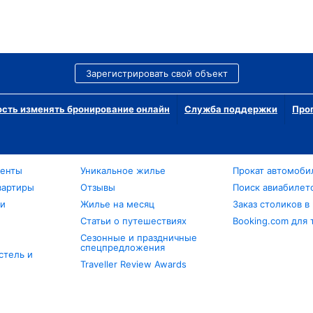
Зарегистрировать свой объект
сть изменять бронирование онлайн
Служба поддержки
Про
менты
Уникальное жилье
Прокат автомоби
вартиры
Отзывы
Поиск авиабилет
ли
Жилье на месяц
Заказ столиков в
Статьи о путешествиях
Booking.com для 
Сезонные и праздничные
спецпредложения
стель и
Traveller Review Awards