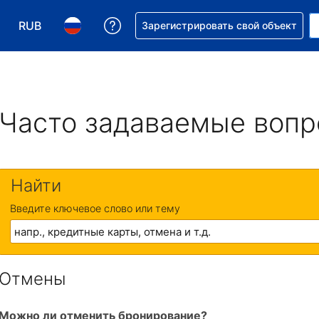
RUB
Получите помощь с бронировани
Зарегистрировать свой объект
Выберите валюту. Текущая валюта — Российский р
Выберите язык. Текущий язык — На русском
Часто задаваемые воп
Найти
Введите ключевое слово или тему
Отмены
Можно ли отменить бронирование?