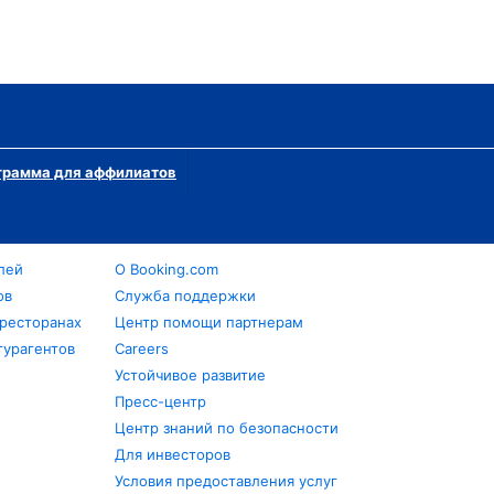
грамма для аффилиатов
лей
О Booking.com
ов
Служба поддержки
 ресторанах
Центр помощи партнерам
турагентов
Careers
Устойчивое развитие
Пресс-центр
Центр знаний по безопасности
Для инвесторов
Условия предоставления услуг