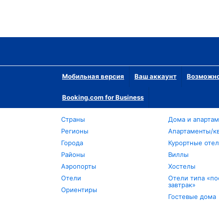
Мобильная версия
Ваш аккаунт
Возможно
Booking.com for Business
Страны
Дома и апарта
Регионы
Апартаменты/к
Города
Курортные оте
Районы
Виллы
Аэропорты
Хостелы
Отели
Отели типа «по
завтрак»
Ориентиры
Гостевые дома