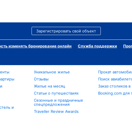
Зарегистрировать свой объект
сть изменять бронирование онлайн
Служба поддержки
Про
менты
Уникальное жилье
Прокат автомоби
вартиры
Отзывы
Поиск авиабилет
ли
Жилье на месяц
Заказ столиков в
Статьи о путешествиях
Booking.com для 
Сезонные и праздничные
спецпредложения
стель и
Traveller Review Awards