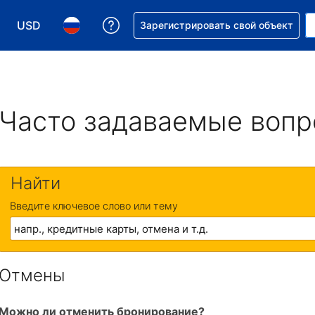
USD
Получите помощь с бронировани
Зарегистрировать свой объект
Выберите валюту. Текущая валюта — Доллар США
Выберите язык. Текущий язык — На русском
Часто задаваемые воп
Найти
Введите ключевое слово или тему
Отмены
Можно ли отменить бронирование?