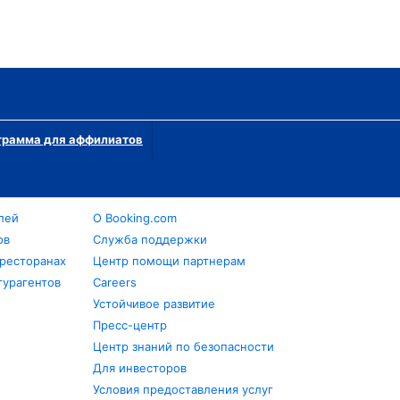
грамма для аффилиатов
лей
О Booking.com
ов
Служба поддержки
 ресторанах
Центр помощи партнерам
турагентов
Careers
Устойчивое развитие
Пресс-центр
Центр знаний по безопасности
Для инвесторов
Условия предоставления услуг