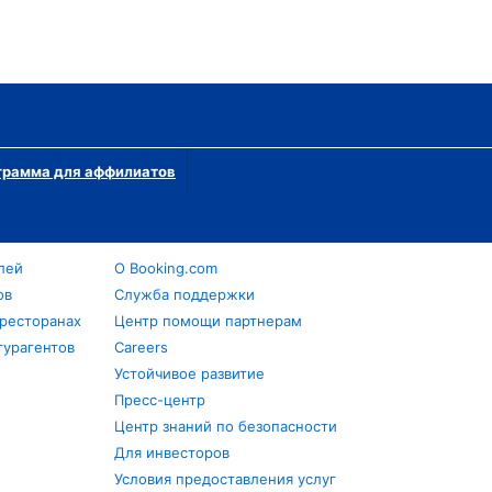
грамма для аффилиатов
лей
О Booking.com
ов
Служба поддержки
 ресторанах
Центр помощи партнерам
турагентов
Careers
Устойчивое развитие
Пресс-центр
Центр знаний по безопасности
Для инвесторов
Условия предоставления услуг