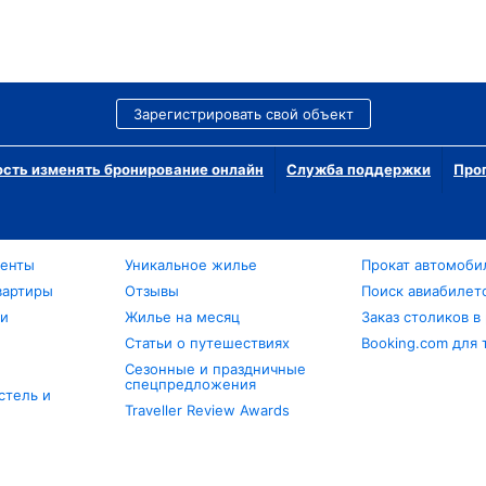
Зарегистрировать свой объект
сть изменять бронирование онлайн
Служба поддержки
Про
менты
Уникальное жилье
Прокат автомоби
вартиры
Отзывы
Поиск авиабилет
ли
Жилье на месяц
Заказ столиков в
Статьи о путешествиях
Booking.com для 
Сезонные и праздничные
спецпредложения
стель и
Traveller Review Awards