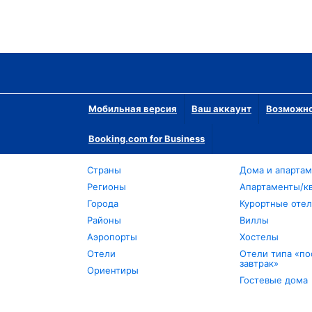
Мобильная версия
Ваш аккаунт
Возможно
Booking.com for Business
Страны
Дома и апарта
Регионы
Апартаменты/к
Города
Курортные оте
Районы
Виллы
Аэропорты
Хостелы
Отели
Отели типа «по
завтрак»
Ориентиры
Гостевые дома