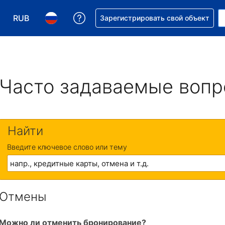
RUB
Получите помощь с бронировани
Зарегистрировать свой объект
Выберите валюту. Текущая валюта — Российский р
Выберите язык. Текущий язык — На русском
Часто задаваемые воп
Найти
Введите ключевое слово или тему
Отмены
Можно ли отменить бронирование?