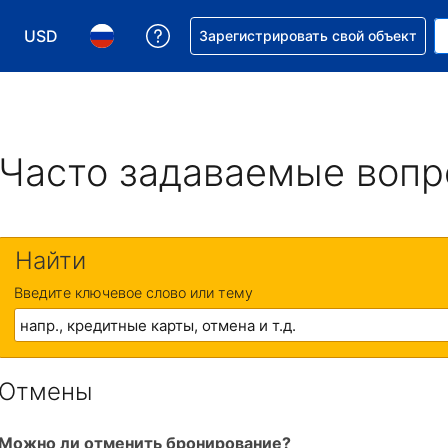
USD
Получите помощь с бронировани
Зарегистрировать свой объект
Выберите валюту. Текущая валюта — Доллар США
Выберите язык. Текущий язык — На русском
Часто задаваемые воп
Найти
Введите ключевое слово или тему
Отмены
Можно ли отменить бронирование?