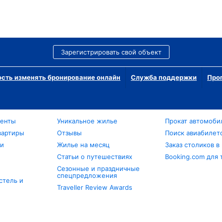
Зарегистрировать свой объект
сть изменять бронирование онлайн
Служба поддержки
Про
менты
Уникальное жилье
Прокат автомоби
вартиры
Отзывы
Поиск авиабилет
ли
Жилье на месяц
Заказ столиков в
Статьи о путешествиях
Booking.com для 
Сезонные и праздничные
спецпредложения
стель и
Traveller Review Awards