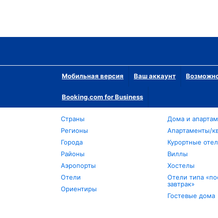
Мобильная версия
Ваш аккаунт
Возможно
Booking.com for Business
Страны
Дома и апарта
Регионы
Апартаменты/к
Города
Курортные оте
Районы
Виллы
Аэропорты
Хостелы
Отели
Отели типа «по
завтрак»
Ориентиры
Гостевые дома