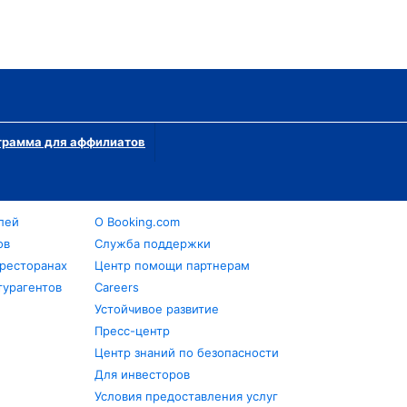
грамма для аффилиатов
лей
О Booking.com
ов
Служба поддержки
 ресторанах
Центр помощи партнерам
турагентов
Careers
Устойчивое развитие
Пресс-центр
Центр знаний по безопасности
Для инвесторов
Условия предоставления услуг