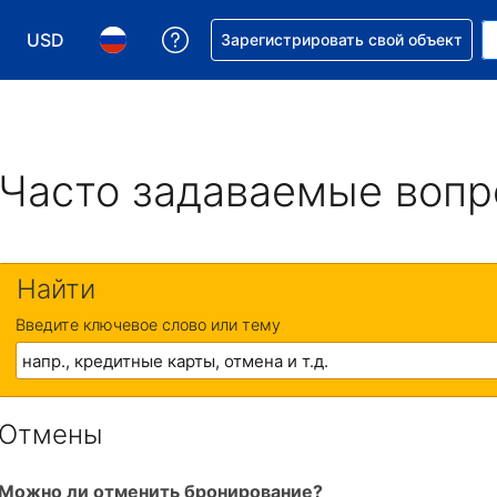
USD
Получите помощь с бронировани
Зарегистрировать свой объект
Выберите валюту. Текущая валюта — Доллар США
Выберите язык. Текущий язык — На русском
Часто задаваемые воп
Найти
Введите ключевое слово или тему
Отмены
Можно ли отменить бронирование?