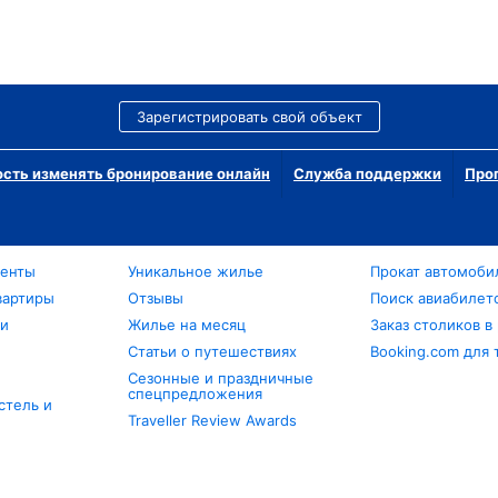
Зарегистрировать свой объект
сть изменять бронирование онлайн
Служба поддержки
Про
менты
Уникальное жилье
Прокат автомоби
вартиры
Отзывы
Поиск авиабилет
ли
Жилье на месяц
Заказ столиков в
Статьи о путешествиях
Booking.com для 
Сезонные и праздничные
спецпредложения
стель и
Traveller Review Awards