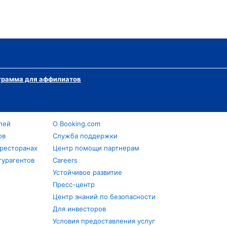
грамма для аффилиатов
лей
О Booking.com
ов
Служба поддержки
 ресторанах
Центр помощи партнерам
турагентов
Careers
Устойчивое развитие
Пресс-центр
Центр знаний по безопасности
Для инвесторов
Условия предоставления услуг