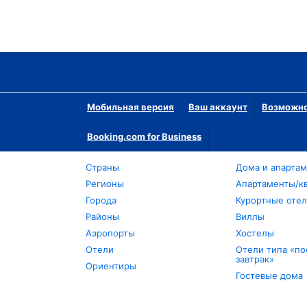
Мобильная версия
Ваш аккаунт
Возможно
Booking.com for Business
Страны
Дома и апарта
Регионы
Апартаменты/к
Города
Курортные оте
Районы
Виллы
Аэропорты
Хостелы
Отели
Отели типа «по
завтрак»
Ориентиры
Гостевые дома