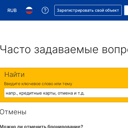
RUB
Получите помощь с бронировани
Зарегистрировать свой объект
Выберите валюту. Текущая валюта — Российский р
Выберите язык. Текущий язык — На русском
Часто задаваемые воп
Найти
Введите ключевое слово или тему
Отмены
Можно ли отменить бронирование?