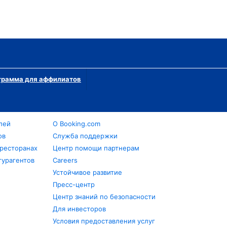
грамма для аффилиатов
лей
О Booking.com
ов
Служба поддержки
 ресторанах
Центр помощи партнерам
турагентов
Careers
Устойчивое развитие
Пресс-центр
Центр знаний по безопасности
Для инвесторов
Условия предоставления услуг