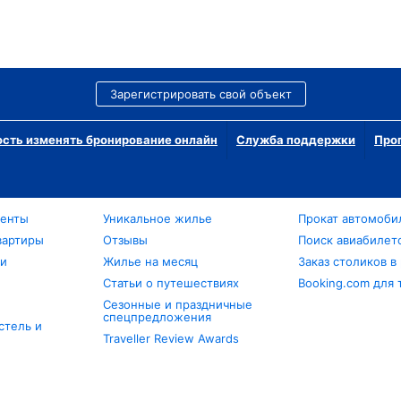
Зарегистрировать свой объект
сть изменять бронирование онлайн
Служба поддержки
Про
менты
Уникальное жилье
Прокат автомоби
вартиры
Отзывы
Поиск авиабилет
ли
Жилье на месяц
Заказ столиков в
Статьи о путешествиях
Booking.com для 
Сезонные и праздничные
спецпредложения
стель и
Traveller Review Awards