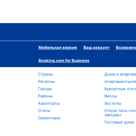
Мобильная версия
Ваш аккаунт
Возможно
Booking.com for Business
Страны
Дома и апарта
Регионы
Апартаменты/к
Города
Курортные оте
Районы
Виллы
Аэропорты
Хостелы
Отели
Отели типа «по
завтрак»
Ориентиры
Гостевые дома