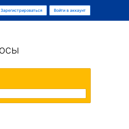
ем
Зарегистрироваться
Войти в аккаунт
убль
росы