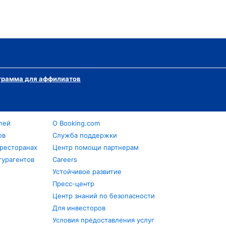
грамма для аффилиатов
лей
О Booking.com
ов
Служба поддержки
 ресторанах
Центр помощи партнерам
турагентов
Careers
Устойчивое развитие
Пресс-центр
Центр знаний по безопасности
Для инвесторов
Условия предоставления услуг