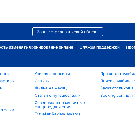
Зарегистрировать свой объект
сть изменять бронирование онлайн
Служба поддержки
Про
менты
Уникальное жилье
Прокат автомоби
вартиры
Отзывы
Поиск авиабилет
ли
Жилье на месяц
Заказ столиков в
Статьи о путешествиях
Booking.com для 
Сезонные и праздничные
спецпредложения
стель и
Traveller Review Awards