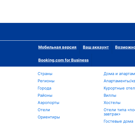
Мобильная версия
Ваш аккаунт
Возможно
Booking.com for Business
Страны
Дома и апарта
Регионы
Апартаменты/к
Города
Курортные оте
Районы
Виллы
Аэропорты
Хостелы
Отели
Отели типа «по
завтрак»
Ориентиры
Гостевые дома