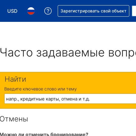
USD
Получите помощь с бронировани
Зарегистрировать свой объект
Выберите валюту. Текущая валюта — Доллар США
Выберите язык. Текущий язык — На русском
Часто задаваемые воп
Найти
Введите ключевое слово или тему
Отмены
Можно ли отменить бронирование?