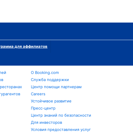
грамма для аффилиатов
лей
О Booking.com
ов
Служба поддержки
 ресторанах
Центр помощи партнерам
турагентов
Careers
Устойчивое развитие
Пресс-центр
Центр знаний по безопасности
Для инвесторов
Условия предоставления услуг