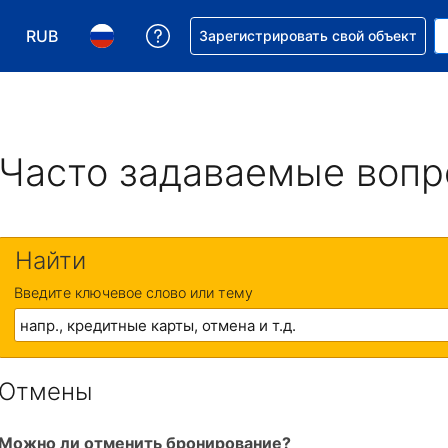
RUB
Получите помощь с бронировани
Зарегистрировать свой объект
Выберите валюту. Текущая валюта — Российский р
Выберите язык. Текущий язык — На русском
Часто задаваемые воп
Найти
Введите ключевое слово или тему
Отмены
Можно ли отменить бронирование?