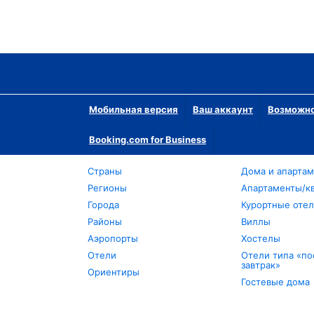
Мобильная версия
Ваш аккаунт
Возможно
Booking.com for Business
Страны
Дома и апарта
Регионы
Апартаменты/к
Города
Курортные оте
Районы
Виллы
Аэропорты
Хостелы
Отели
Отели типа «по
завтрак»
Ориентиры
Гостевые дома