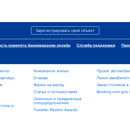
Зарегистрировать свой объект
сть изменять бронирование онлайн
Служба поддержки
Про
менты
Уникальное жилье
Прокат автомоби
вартиры
Отзывы
Поиск авиабилет
ли
Жилье на месяц
Заказ столиков в
Статьи о путешествиях
Booking.com для 
Сезонные и праздничные
спецпредложения
стель и
Traveller Review Awards