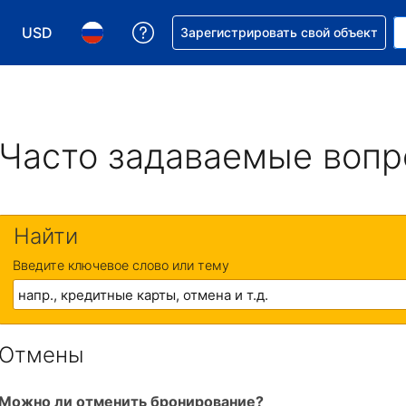
USD
Получите помощь с бронировани
Зарегистрировать свой объект
Выберите валюту. Текущая валюта — Доллар США
Выберите язык. Текущий язык — На русском
Часто задаваемые воп
Найти
Введите ключевое слово или тему
Отмены
Можно ли отменить бронирование?