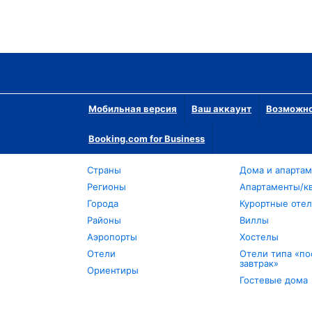
Мобильная версия
Ваш аккаунт
Возможно
Booking.com for Business
Страны
Дома и апарта
Регионы
Апартаменты/к
Города
Курортные оте
Районы
Виллы
Аэропорты
Хостелы
Отели
Отели типа «по
завтрак»
Ориентиры
Гостевые дома