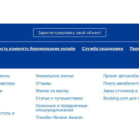
Зарегистрировать свой объект
сть изменять бронирование онлайн
Служба поддержки
Про
менты
Уникальное жилье
Прокат автомоби
вартиры
Отзывы
Поиск авиабилет
ли
Жилье на месяц
Заказ столиков в
Статьи о путешествиях
Booking.com для 
Сезонные и праздничные
спецпредложения
стель и
Traveller Review Awards