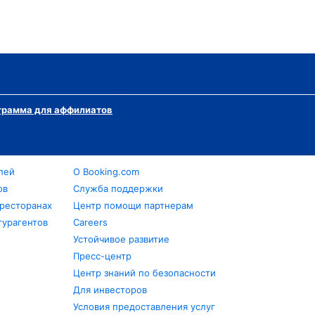
грамма для аффилиатов
лей
О Booking.com
ов
Служба поддержки
 ресторанах
Центр помощи партнерам
турагентов
Careers
Устойчивое развитие
Пресс-центр
Центр знаний по безопасности
Для инвесторов
Условия предоставления услуг