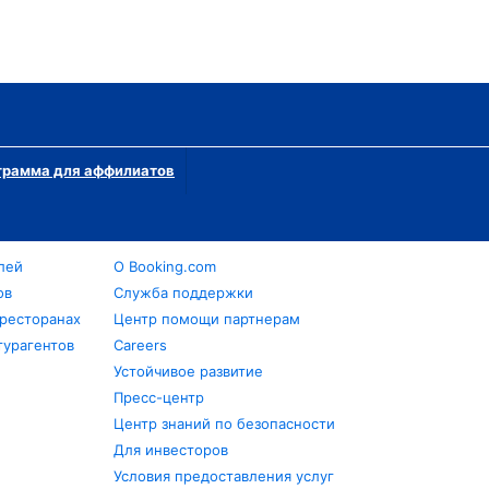
грамма для аффилиатов
лей
О Booking.com
ов
Служба поддержки
 ресторанах
Центр помощи партнерам
турагентов
Careers
Устойчивое развитие
Пресс-центр
Центр знаний по безопасности
Для инвесторов
Условия предоставления услуг