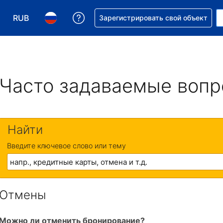
RUB
Получите помощь с бронировани
Зарегистрировать свой объект
Выберите валюту. Текущая валюта — Российский р
Выберите язык. Текущий язык — На русском
Часто задаваемые воп
Найти
Введите ключевое слово или тему
Отмены
Можно ли отменить бронирование?