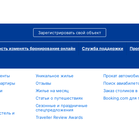
Зарегистрировать свой объект
сть изменять бронирование онлайн
Служба поддержки
Про
менты
Уникальное жилье
Прокат автомоби
вартиры
Отзывы
Поиск авиабилет
ли
Жилье на месяц
Заказ столиков в
Статьи о путешествиях
Booking.com для 
Сезонные и праздничные
спецпредложения
стель и
Traveller Review Awards