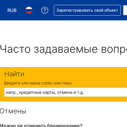
RUB
Получите помощь с бронировани
Зарегистрировать свой объект
Выберите валюту. Текущая валюта — Российский р
Выберите язык. Текущий язык — На русском
Часто задаваемые воп
Найти
Введите ключевое слово или тему
Отмены
Можно ли отменить бронирование?