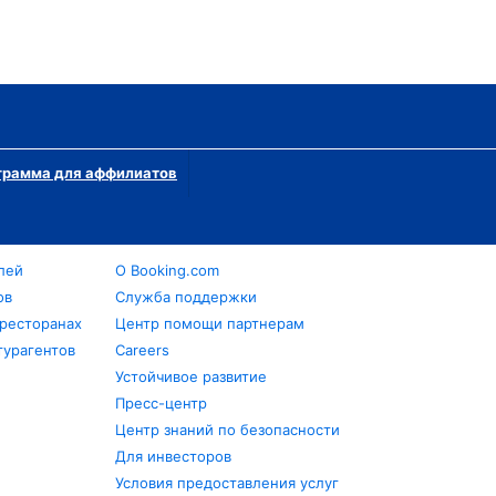
грамма для аффилиатов
лей
О Booking.com
ов
Служба поддержки
 ресторанах
Центр помощи партнерам
турагентов
Careers
Устойчивое развитие
Пресс-центр
Центр знаний по безопасности
Для инвесторов
Условия предоставления услуг