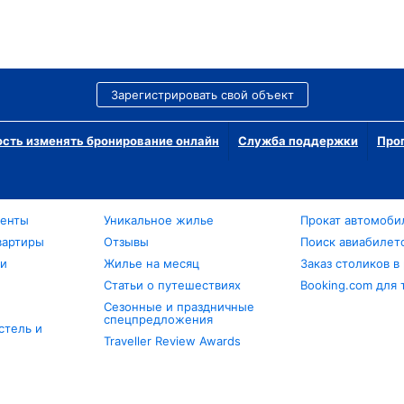
Зарегистрировать свой объект
сть изменять бронирование онлайн
Служба поддержки
Про
менты
Уникальное жилье
Прокат автомоби
вартиры
Отзывы
Поиск авиабилет
ли
Жилье на месяц
Заказ столиков в
Статьи о путешествиях
Booking.com для 
Сезонные и праздничные
спецпредложения
стель и
Traveller Review Awards