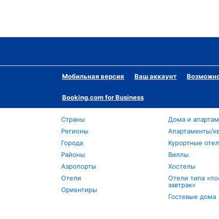
Мобильная версия
Ваш аккаунт
Возможно
Booking.com for Business
Страны
Дома и апарта
Регионы
Апартаменты/к
Города
Курортные оте
Районы
Виллы
Аэропорты
Хостелы
Отели
Отели типа «по
завтрак»
Ориентиры
Гостевые дома