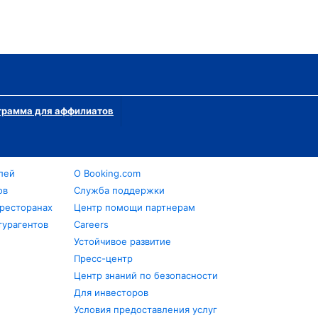
грамма для аффилиатов
лей
О Booking.com
ов
Служба поддержки
 ресторанах
Центр помощи партнерам
турагентов
Careers
Устойчивое развитие
Пресс-центр
Центр знаний по безопасности
Для инвесторов
Условия предоставления услуг