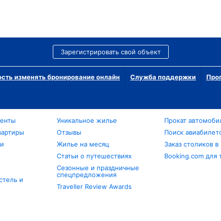
Зарегистрировать свой объект
сть изменять бронирование онлайн
Служба поддержки
Про
менты
Уникальное жилье
Прокат автомоби
вартиры
Отзывы
Поиск авиабилет
ли
Жилье на месяц
Заказ столиков в
Статьи о путешествиях
Booking.com для 
Сезонные и праздничные
спецпредложения
стель и
Traveller Review Awards