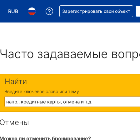
RUB
Получите помощь с бронировани
Зарегистрировать свой объект
Выберите валюту. Текущая валюта — Российский р
Выберите язык. Текущий язык — На русском
Часто задаваемые воп
Найти
Введите ключевое слово или тему
Отмены
Можно ли отменить бронирование?