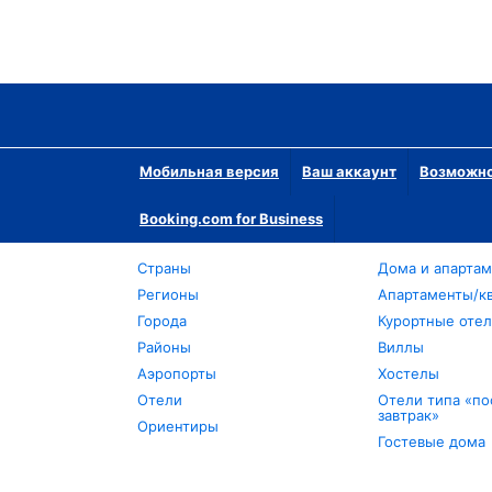
Мобильная версия
Ваш аккаунт
Возможно
Booking.com for Business
Страны
Дома и апарта
Регионы
Апартаменты/к
Города
Курортные оте
Районы
Виллы
Аэропорты
Хостелы
Отели
Отели типа «по
завтрак»
Ориентиры
Гостевые дома