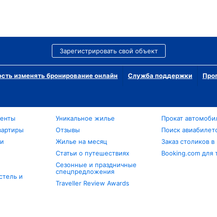
Зарегистрировать свой объект
сть изменять бронирование онлайн
Служба поддержки
Про
менты
Уникальное жилье
Прокат автомоби
вартиры
Отзывы
Поиск авиабилет
ли
Жилье на месяц
Заказ столиков в
Статьи о путешествиях
Booking.com для 
Сезонные и праздничные
спецпредложения
стель и
Traveller Review Awards