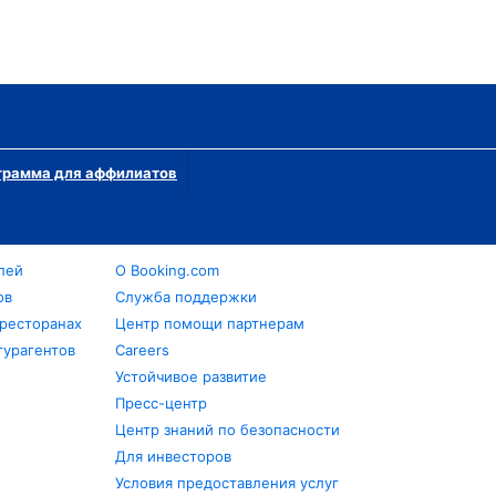
грамма для аффилиатов
лей
О Booking.com
ов
Служба поддержки
 ресторанах
Центр помощи партнерам
турагентов
Careers
Устойчивое развитие
Пресс-центр
Центр знаний по безопасности
Для инвесторов
Условия предоставления услуг