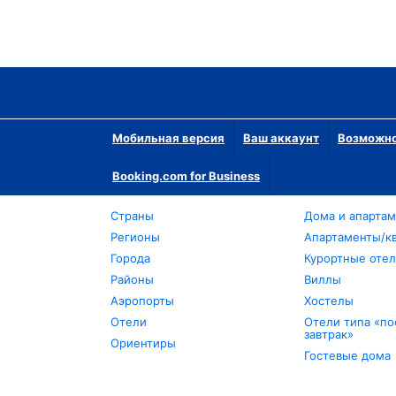
Мобильная версия
Ваш аккаунт
Возможно
Booking.com for Business
Страны
Дома и апарта
Регионы
Апартаменты/к
Города
Курортные оте
Районы
Виллы
Аэропорты
Хостелы
Отели
Отели типа «по
завтрак»
Ориентиры
Гостевые дома