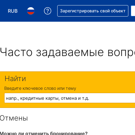
RUB
Получите помощь с бронировани
Зарегистрировать свой объект
Выберите валюту. Текущая валюта — Российский р
Выберите язык. Текущий язык — На русском
Часто задаваемые воп
Найти
Введите ключевое слово или тему
Отмены
Можно ли отменить бронирование?