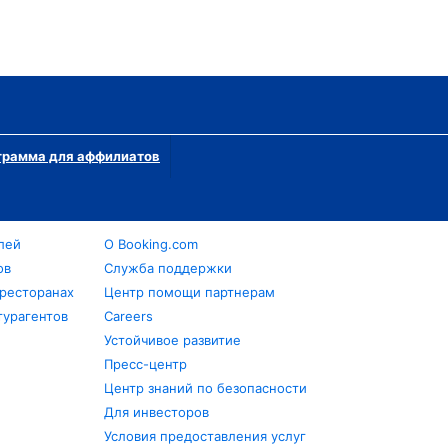
грамма для аффилиатов
лей
О Booking.com
ов
Служба поддержки
 ресторанах
Центр помощи партнерам
турагентов
Careers
Устойчивое развитие
Пресс-центр
Центр знаний по безопасности
Для инвесторов
Условия предоставления услуг