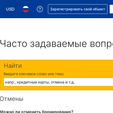
USD
Получите помощь с бронировани
Зарегистрировать свой объект
Выберите валюту. Текущая валюта — Доллар США
Выберите язык. Текущий язык — На русском
Часто задаваемые воп
Найти
Введите ключевое слово или тему
Отмены
Можно ли отменить бронирование?