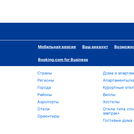
Мобильная версия
Ваш аккаунт
Возможно
Booking.com for Business
Страны
Дома и апарта
Регионы
Апартаменты/к
Города
Курортные оте
Районы
Виллы
Аэропорты
Хостелы
Отели
Отели типа «по
завтрак»
Ориентиры
Гостевые дома