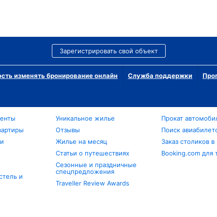
Зарегистрировать свой объект
сть изменять бронирование онлайн
Служба поддержки
Про
менты
Уникальное жилье
Прокат автомоби
вартиры
Отзывы
Поиск авиабилет
ли
Жилье на месяц
Заказ столиков в
Статьи о путешествиях
Booking.com для 
Сезонные и праздничные
спецпредложения
стель и
Traveller Review Awards