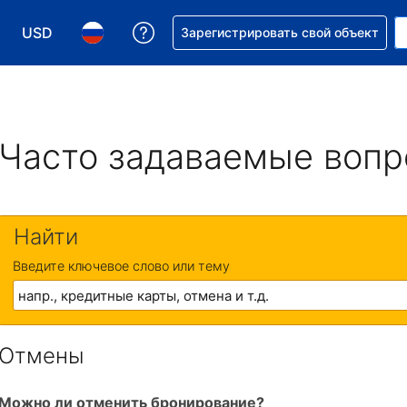
USD
Получите помощь с бронировани
Зарегистрировать свой объект
Выберите валюту. Текущая валюта — Доллар США
Выберите язык. Текущий язык — На русском
Часто задаваемые воп
Найти
Введите ключевое слово или тему
Отмены
Можно ли отменить бронирование?