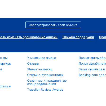
Зарегистрировать свой объект
сть изменять бронирование онлайн
Служба поддержки
Про
менты
Уникальное жилье
Прокат автомоби
вартиры
Отзывы
Поиск авиабилет
ли
Жилье на месяц
Заказ столиков в
Статьи о путешествиях
Booking.com для 
Сезонные и праздничные
спецпредложения
стель и
Traveller Review Awards