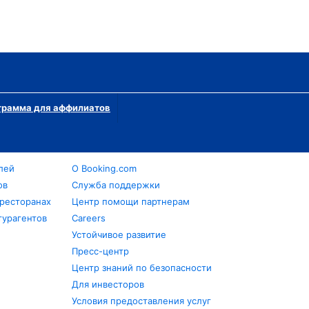
грамма для аффилиатов
лей
О Booking.com
ов
Служба поддержки
 ресторанах
Центр помощи партнерам
турагентов
Careers
Устойчивое развитие
Пресс-центр
Центр знаний по безопасности
Для инвесторов
Условия предоставления услуг