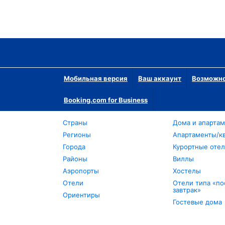
Мобильная версия
Ваш аккаунт
Возможно
Booking.com for Business
Страны
Дома и апарта
Регионы
Апартаменты/к
Города
Курортные оте
Районы
Виллы
Аэропорты
Хостелы
Отели
Отели типа «по
завтрак»
Ориентиры
Гостевые дома