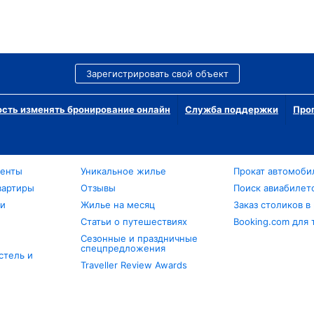
Зарегистрировать свой объект
сть изменять бронирование онлайн
Служба поддержки
Про
менты
Уникальное жилье
Прокат автомоби
вартиры
Отзывы
Поиск авиабилет
ли
Жилье на месяц
Заказ столиков в
Статьи о путешествиях
Booking.com для 
Сезонные и праздничные
спецпредложения
стель и
Traveller Review Awards