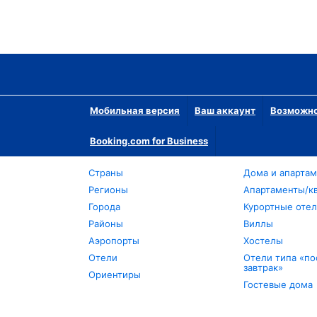
Мобильная версия
Ваш аккаунт
Возможно
Booking.com for Business
Страны
Дома и апарта
Регионы
Апартаменты/к
Города
Курортные оте
Районы
Виллы
Аэропорты
Хостелы
Отели
Отели типа «по
завтрак»
Ориентиры
Гостевые дома