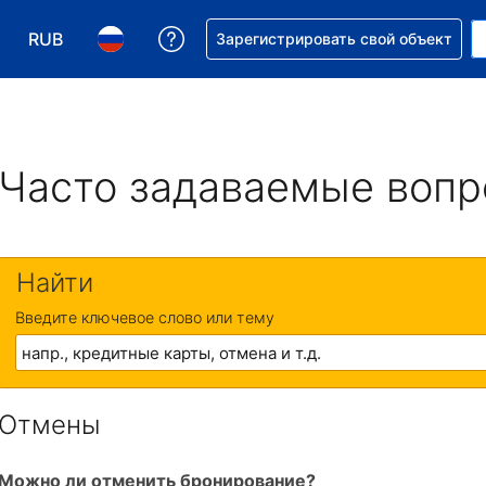
RUB
Получите помощь с бронировани
Зарегистрировать свой объект
Выберите валюту. Текущая валюта — Российский р
Выберите язык. Текущий язык — На русском
Часто задаваемые воп
Найти
Введите ключевое слово или тему
Отмены
Можно ли отменить бронирование?