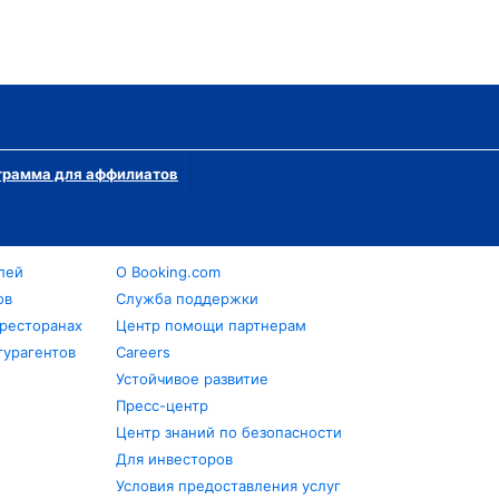
грамма для аффилиатов
лей
О Booking.com
ов
Служба поддержки
 ресторанах
Центр помощи партнерам
турагентов
Careers
Устойчивое развитие
Пресс-центр
Центр знаний по безопасности
Для инвесторов
Условия предоставления услуг