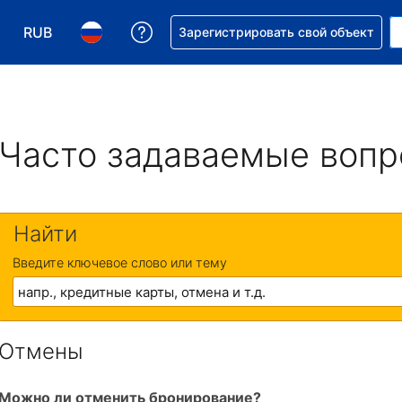
RUB
Получите помощь с бронировани
Зарегистрировать свой объект
Выберите валюту. Текущая валюта — Российский р
Выберите язык. Текущий язык — На русском
Часто задаваемые воп
Найти
Введите ключевое слово или тему
Отмены
Можно ли отменить бронирование?