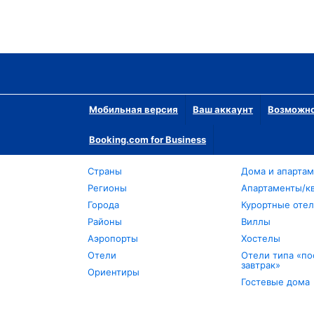
Мобильная версия
Ваш аккаунт
Возможно
Booking.com for Business
Страны
Дома и апарта
Регионы
Апартаменты/к
Города
Курортные оте
Районы
Виллы
Аэропорты
Хостелы
Отели
Отели типа «по
завтрак»
Ориентиры
Гостевые дома