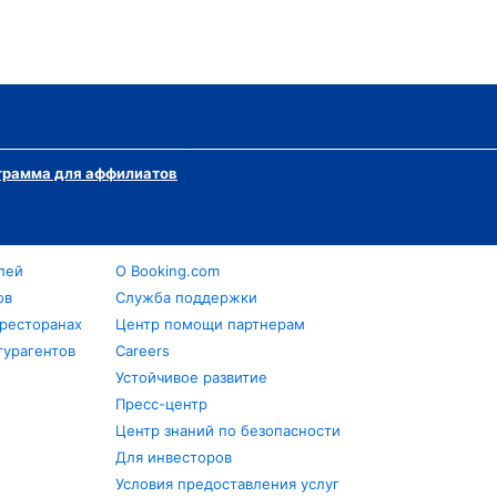
грамма для аффилиатов
лей
О Booking.com
ов
Служба поддержки
 ресторанах
Центр помощи партнерам
турагентов
Careers
Устойчивое развитие
Пресс-центр
Центр знаний по безопасности
Для инвесторов
Условия предоставления услуг